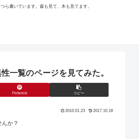
らつら書いています。森も見て、木も見てます。
異性一覧のページを見てみた。
Pinterest
コピー
2010.01.23
2017.10.18
せんか？