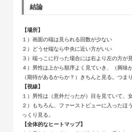
結論
【場所】
１）画面の端は見られる回数が少ない
２）どうせ端なら中央に近い方がいい
３）端っこに行った場合には右より左の方が
４）男性は上から順序よく見ていき、（興味
（期待があるからか？）きちんと見る。つま
【視線】
１）男性は（意外だったが）目を見ていて、
２）もちろん、ファーストビューに入ったほ
っくり見る。
【全体的なヒートマップ】