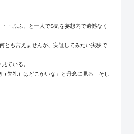
・・・ふふ、と一人でS気を妄想内で遺憾なく
で何とも言えませんが、実証してみたい実験で
り見ている。
物（失礼）はどこかいな」と丹念に見る。そし