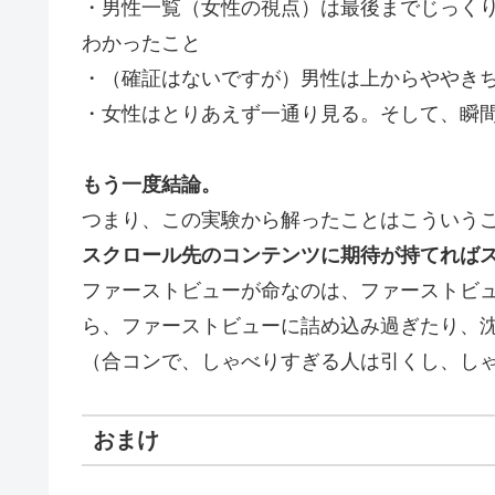
・男性一覧（女性の視点）は最後までじっく
わかったこと
・（確証はないですが）男性は上からややき
・女性はとりあえず一通り見る。そして、瞬
もう一度結論。
つまり、この実験から解ったことはこういう
スクロール先のコンテンツに期待が持てれば
ファーストビューが命なのは、ファーストビ
ら、ファーストビューに詰め込み過ぎたり、
（合コンで、しゃべりすぎる人は引くし、し
おまけ