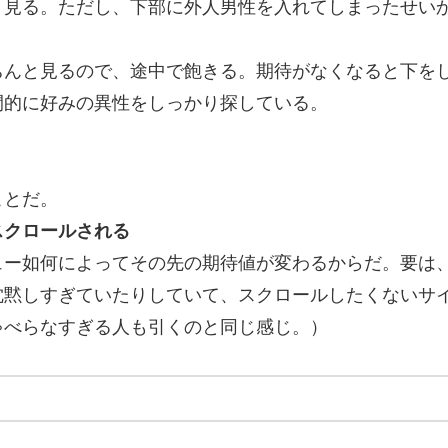
り見る。ただし、下部に外人男性を入れてしまったせい
ちんと見るので、途中で飽きる。期待がなくなると下を
間的に好みの異性をしっかり探している。
ことだ。
スクロールされる
ュー如何によってその先の期待値が変わるからだ。要は
沈黙しすぎていたりしていて、スクロールしたくないサ
ゃべらなすぎる人も引くのと同じ感じ。）