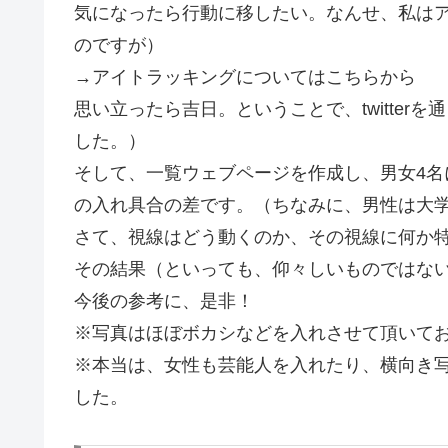
気になったら行動に移したい。なんせ、私は
のですが）
→アイトラッキングについてはこちらから
思い立ったら吉日。ということで、twitte
した。）
そして、一覧ウェブページを作成し、男女4
の入れ具合の差です。（ちなみに、男性は大学
さて、視線はどう動くのか、その視線に何か
その結果（といっても、仰々しいものではな
今後の参考に、是非！
※写真はほぼボカシなどを入れさせて頂いて
※本当は、女性も芸能人を入れたり、横向き
した。