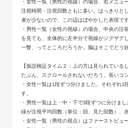
・女性一覧（男性の視線）の場合、右メニュ
注視時間・注視回数ともに多い。はっきりと
者が少ないので、この辺はぼやかした表現で
・男性一覧（女性の視線）の場合、中央の注
を見ても、全体的に左半分で視線がジグザグ
一瞥、ってところだろうか。脳はそこでどう
【仮説検証タイム２：上の方は見られている
たぶん、スクロールされないだろう。長いコン
・女性一覧は1段ずつ分けました。それぞれ1
す。
・男性一覧は上・中・下で3段ずつに分けまし
緑が注視平均回数（単位：回、見た回数）、
・女性一覧（男性の視点）はファーストビュ