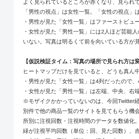
よく見られているところが赤くなり、見られ
「男性の視点」は女性一覧。「女性の視点」
・男性が見た「女性一覧」はファーストビュ
・女性が見た「男性一覧」には2人ほど芸能
いない。写真は明るくて前を向いている方が
【仮説検証タイム：写真の場所で見られ方は
ヒートマップだけを見ていると、どうも真ん
・男性が見た「女性一覧」は4列だったので、
・女性が見た「男性一覧」は左端、中央、右
※モザイクかかっていないのは、今回Twitte
別件で他の商品一覧のサイトを見てもらう機
所別に注視回数・注視時間のデータを数値化
緑が注視平均回数（単位：回、見た回数）、