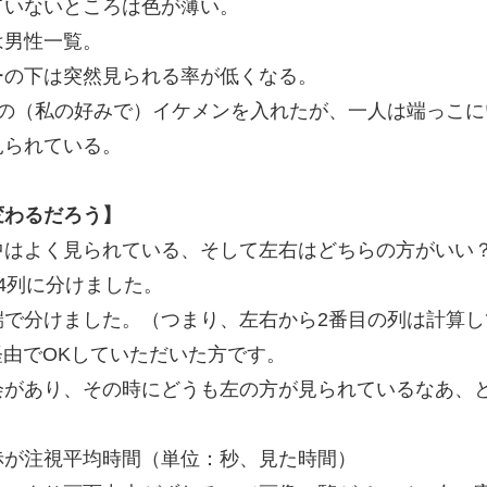
ていないところは色が薄い。
は男性一覧。
ーの下は突然見られる率が低くなる。
人の（私の好みで）イケメンを入れたが、一人は端っこ
見られている。
変わるだろう】
中はよく見られている、そして左右はどちらの方がいい
4列に分けました。
端で分けました。（つまり、左右から2番目の列は計算し
r経由でOKしていただいた方です。
会があり、その時にどうも左の方が見られているなあ、
。
赤が注視平均時間（単位：秒、見た時間）