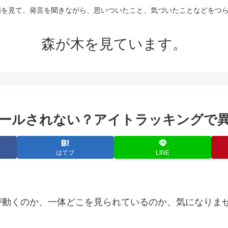
の顔を見て、発言を聞きながら、思いついたこと、気づいたことなどをつ
森が木を見ています。
ールされない？アイトラッキングで
はてブ
LINE
が動くのか、一体どこを見られているのか、気になりま