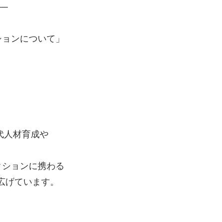
──
ションについて」
代人材育成や
。
クションに携わる
広げています。