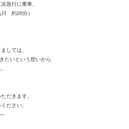
京浜急行に乗車、
川 約20分）
きましては、
きたいという想いから
た。
。
ただきます。
ください。
──