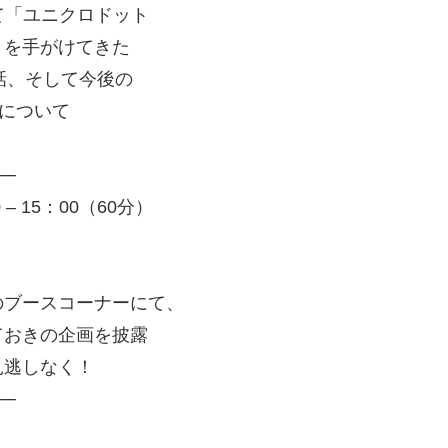
て「ユニクロドット
トを手がけてきた
話、そして今後の
”について
──
 15：00（60分）
のブースコーナーにて、
ておきの企画を披露
見逃しなく！
──