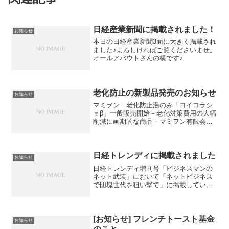
日経産業新聞に掲載されました！
お知らせ
本日の日経産業新聞3面に大きく掲載され
ました♪よろしければご覧くださいませ。
オールアバウトさんの横です♪
老化防止の新製品発売のお知らせ
お知らせ
マミヲン 老化防止湯のみ「ヨイコラシ
ョβ」一般販売開始－老化対策費用の大幅
削減に画期的な商品－マミヲン有限会社
（本社：東京都新宿区高田馬場 代表取
り締まられ役社長：モリマミコ 以下マ
ミヲン）は、最新の老化防止テクノロジ
ーを盛り込んだ30歳か...
日経トレンディに掲載されました
お知らせ
日経トレンディ増刊号「ビジネスマンの
ネット武装」において「ネットビジネス
で団塊世代を狙い撃て」に掲載していた
だきました！私の辛口？本音トークを上
手にまとめてくださってありがとうござ
いました。（団塊ビジネスの心得４箇条
のところに掲載されており...
[お知らせ] フレンチトースト基金
お知らせ