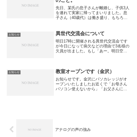
のこと。
先日、某氏の息子さんが離婚し、子供3人
を連れて実家に帰ってまいりました。息
子さん（40歳代）は働き盛り、もちろ
ん、働かなくては食べてはいけません。
子どもたちは祖父母が預かり、久しぶり
の慣れぬ育児で大変だと・・・子どもは
異世代交流会について
お知らせ
小さくないものの学校の...
明日17時に開催される異世代交流会です
が今日になって病欠などの理由で3名様の
欠員が出ました。もし「あー。明日空い
ちゃったなぁ」という方がいらしたら是
非ご連絡くださいませ連絡はこちらから
20:43訂正 欠員あと一人になりました。
教室オープンです（金沢）
お知らせ
お知らせです。金沢にパソカレッジがオ
ープンいたしましたお近くで「お母さん
パソコン使えないから」「お父さんに使
わせたい」という方、ぜひご紹介くださ
いませ。金沢市八日市出町1街区７電話番
号 ０７６－２１６－５１１１ です♪
アナログの声の強み