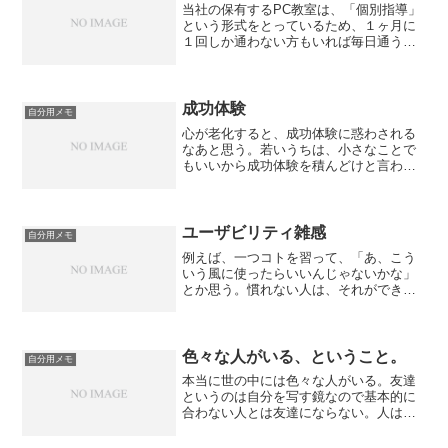
当社の保有するPC教室は、「個別指導」
という形式をとっているため、１ヶ月に
１回しか通わない方もいれば毎日通う方
もいらっしゃいます。いつも「何人いる
んですか」と言われていて、どう数字を
出そう・・・と悩んでいたのですが、と
りあえずこの１年に当教...
成功体験
自分用メモ
心が老化すると、成功体験に惑わされる
なあと思う。若いうちは、小さなことで
もいいから成功体験を積んどけと言われ
て大人になると、その成功体験を守るた
めに、保守的になってしまう。体験は、
「体験」であり、2回目に同じことをやっ
ても成功するとは限らな...
ユーザビリティ雑感
自分用メモ
例えば、一つコトを習って、「あ、こう
いう風に使ったらいいんじゃないかな」
とか思う。慣れない人は、それができな
い。旅行も一緒だと思う。先日、70歳の
人がニュージーランドに行くといった。
しかし、現地のお友達が一緒に行動でき
ない日があるという。「...
色々な人がいる、ということ。
自分用メモ
本当に世の中には色々な人がいる。友達
というのは自分を写す鏡なので基本的に
合わない人とは友達にならない。人は、
自分の友達の範囲で「常識」のラインを
引く。昔、何かのタイミングで言われた