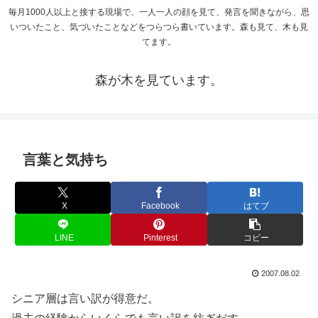
毎月1000人以上と接する現場で、一人一人の顔を見て、発言を聞きながら、思
いついたこと、気づいたことなどをつらつら書いています。森も見て、木も見
てます。
森が木を見ています。
言葉と気持ち
X
Facebook
はてブ
LINE
Pinterest
コピー
2007.08.02
シニア層は言い訳が得意だ。