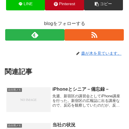
LINE
Pinterest
コピー
blogをフォローする
森が木を見ています。
関連記事
iPhoneとシニア－備忘録－
自分用メモ
先週、新宿区の講習会としてiPhone講座
を行った。新宿区の広報誌に出る講座な
ので、反応を観察していたのだが、反応
はイマイチ・・・とはいえ、弊社の生徒
さんにもご参加いただいて、定員に達し
たので講座を実施。それが先週末。とり
あえず、備忘録代わ...
当社の状況
自分用メモ