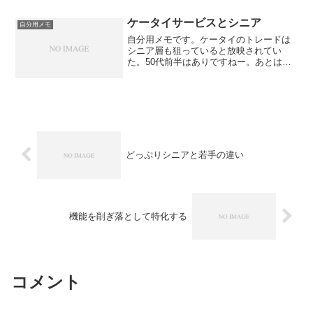
こと。今まで、多くの人に会ってきて、
その中で友達として続いて...
ケータイサービスとシニア
自分用メモ
自分用メモです。ケータイのトレードは
シニア層も狙っていると放映されてい
た。50代前半はありですねー。あとは、
端末機でしょうね。昔、だれもネットで
は買わないと思っていたなのに、いまで
はネットで買うのは珍しくない。もちろ
ん、まだ珍しいと思ってい...
どっぷりシニアと若手の違い
機能を削ぎ落として特化する
コメント