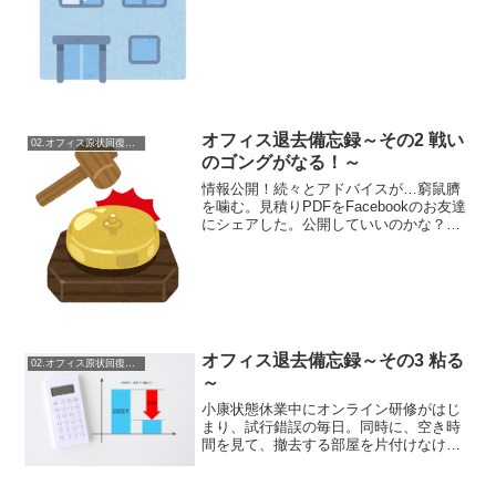
の方のお役に立てる確証はございませ
ん。また、私は不動産屋さんでも法律家
でもないため、原状回...
オフィス退去備忘録～その2 戦い
02.オフィス原状回復備忘録
のゴングがなる！～
情報公開！続々とアドバイスが…窮鼠臍
を噛む。見積りPDFをFacebookのお友達
にシェアした。公開していいのかな？と
不安はあったが、経験がない人間（私）
の知見では方向性も決まらない。する
と、色々知見が集まる…。ついたコメン
ト・返したコメン...
オフィス退去備忘録～その3 粘る
02.オフィス原状回復備忘録
～
小康状態休業中にオンライン研修がはじ
まり、試行錯誤の毎日。同時に、空き時
間を見て、撤去する部屋を片付けなけれ
ばならない。仕事は一気に体力仕事にな
った。教室が休業中だったのも災い転じ