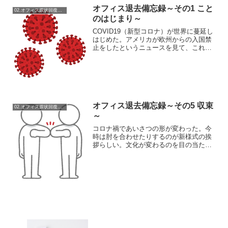
て福となす。4月14日、友達の友達の施工
オフィス退去備忘録～その1 こと
業者さんが見積もりに...
02.オフィス原状回復備忘録
のはじまり～
COVID19（新型コロナ）が世界に蔓延し
はじめた。アメリカが欧州からの入国禁
止をしたというニュースを見て、これは
大ごとになるぞ、と思った。3月後半から
の新入社員事前研修が続々と見送りの連
絡が来る。例年なら4月は研修の予約でい
っぱいなのだが...
オフィス退去備忘録～その5 収束
02.オフィス原状回復備忘録
～
コロナ禍であいさつの形が変わった。今
時は肘を合わせたりするのが新様式の挨
拶らしい。文化が変わるのを目の当たり
にしている。面白い。5月11日。朝会社に
来るとFAXがきていた。「大家さんから
の伝言です。とりあえず140万円振り込ん
でください。余...