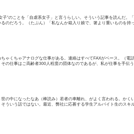
”女子”のことを「自虐系女子」と言うらしい。そういう記事を読んだ。
るのだろう。（たぶん）「私なんか箱入り娘で、箸より重いものを持った
めちゃくちゃアナログな仕事がある。連絡はすべてFAXがベース。（電
その仕事はご高齢者300人程度の団体なのであるが、私が仕事を手伝うよ
う世の中になったなあ（棒読み）若者の車離れ、がよく言われる。かく
そういう話ではない。最近、弊社に応募する学生アルバイト生のスキルが