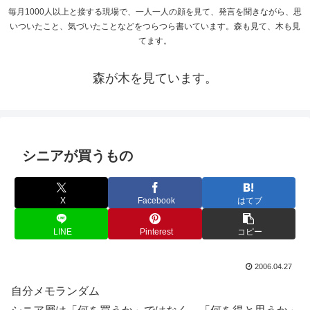
毎月1000人以上と接する現場で、一人一人の顔を見て、発言を聞きながら、思
いついたこと、気づいたことなどをつらつら書いています。森も見て、木も見
てます。
森が木を見ています。
シニアが買うもの
X
Facebook
はてブ
LINE
Pinterest
コピー
2006.04.27
自分メモランダム