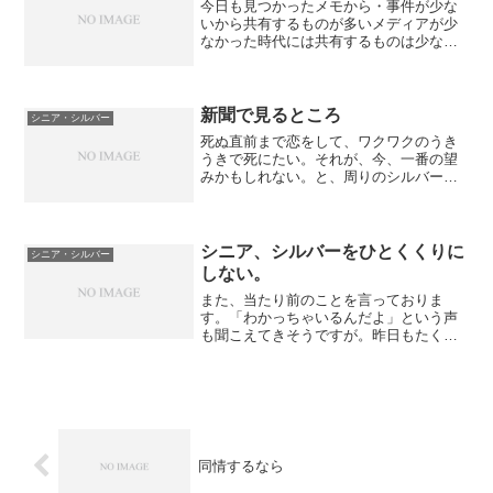
今日も見つかったメモから・事件が少な
いから共有するものが多いメディアが少
なかった時代には共有するものは少な
く、共通の体験が多い。あおい輝彦、と
いえば好き嫌いに関わらず誰もが知って
いるしナガシマシゲオに然り、ミシマユ
キオに然り。だから、今の若...
新聞で見るところ
シニア・シルバー
死ぬ直前まで恋をして、ワクワクのうき
うきで死にたい。それが、今、一番の望
みかもしれない。と、周りのシルバー層
を見ていて思う。ちょっと年末にかけて
そういうことが多すぎて、そういう話が
多くなるので、そういうトーンの落ちた
話になるが、先日76歳の...
シニア、シルバーをひとくくりに
シニア・シルバー
しない。
また、当たり前のことを言っておりま
す。「わかっちゃいるんだよ」という声
も聞こえてきそうですが。昨日もたくさ
んの「中高年」とお会いしました。NPO
をされている方々で、パソコンも精通し
ていらっしゃいます。（講義をしてきた
のです）非常に有意義な時...
同情するなら