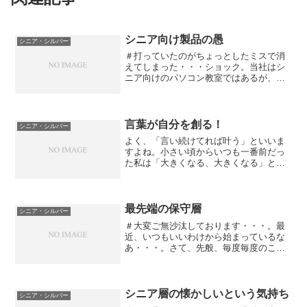
シニア向け製品の愚
シニア・シルバー
＃打っていたのがちょっとしたミスで消
えてしまった・・・ショック。当社はシ
ニア向けのパソコン教室ではあるが、シ
ニア向けパソコン教室であるとは謳って
いない。ただ、アクティブシニアの方々
が通いやすいようなつくりにしている。
サービスマーケティング、...
言葉が自分を創る！
シニア・シルバー
よく、「言い続けてれば叶う」といいま
すよね。小さい頃からいつも一番前だっ
た私は「大きくなる、大きくなる」とい
い続けたら身長は大きくならずに態度だ
け大きくなりましたとさ。という、ネタ
のブログじゃないんです。（最近、現場
に多くいるようにしてたら...
最先端の保守層
シニア・シルバー
＃大変ご無沙汰しております・・・。最
近、いつもいいわけから始まっているな
あ・・・。さて、先般、毎度毎度のこと
ながらシニアビジネスについて話し合っ
ていた。お題は「いったいシニアとは何
者ぞ。」典型的な若者がいないように、
典型的なシニア層もいない...
シニア層の懐かしいという気持ち
シニア・シルバー