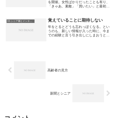
を開催。女性ばかりだったことも有り、
「きゃあ、素敵」「買いたい」と最初の
うちは大騒ぎだったのに、後半はモクモ
クモクモク・・・・誰も講師の話をきか
ずに（講師はワタシではなかったのです
覚えていることに期待しない
03.シニア層とインターネット
が）ひたすら検索・・・質...
年をとるとどうも忘れっぽくなる。とい
うのも、新しい情報が入った時に、今ま
での経験と言う引き出しにしまおうとし
て、どの引出しに入れようか考えている
内に忘れてしまうからである。若い子
は、整理のされていない部屋のようなも
ので、モノも少ないのでとに...
高齢者の見方
新聞とシニア