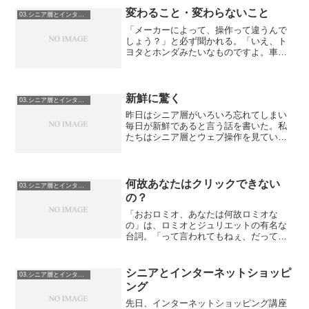
通ブックマークやっぱりなあ。というの
変わること・変わらないこと
03.シニア層とインターネット
はGoogleがブックマ...
「メーカーによって、操作って違うんで
しょう？」と必ず聞かれる。「いえ、ト
ヨタとホンダみたいなものですよ。車に
乗れるんだったら一緒ですよ。」と、
前、レンタカーでハザードランプの位置
がわからなくて大変な思いをした私が何
もなかったように言う。シニ...
新鮮に驚く
03.シニア層とインターネット
昨日はシニア層がいろいろ忘れてしまい
毎日が新鮮であると言う話を書いた。私
たちはシニア層とウェブ操作を見ている
と比較的新鮮に驚くことがある。ウェブ
評価自主調査の最終調整のため、講座と
称して皆さんにそのウェブサイトを見て
いただくようにセッティン...
何故あなたはクリックできない
03.シニア層とインターネット
の？
「おおロミオ、あなたは何故ロミオな
の」は、ロミオとジュリエットの有名な
台詞。「って言われてもねぇ、だって、
ボク、ロミオだし。それって林檎はなぜ
林檎なの？っていうのと同じ？」と、つ
まらない返事を考えて、一人で笑ってい
シニアとインターネットショッピ
03.シニア層とインターネット
るとスタッフに変な目で見ら...
ング
先日、インターネットショッピング講座