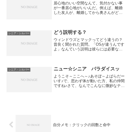
居心地のいい空間なんて、気付かない事
が一番居心地がいいんだ。例えば、離婚
した友人が、離婚してから奥さんがどれ
だけ居心地のいい空間を作ってくれてい
たか解った、と言っていたのと同じ。例
えば、私の友人は、すっごいおもしろい
人たちが多いのですが、そ...
どう説明する？
シニア・シルバー
ウィンドウズとマックってどう違うの？
昔良く聞かれた質問。「OSが違うんです
よ」なんていう説明は彼らには必要な
い。必要ある人以外、必要ない。ただ、
「どうちがうのか、それが私の生活に関
係があるのか」が知りたいだけ。
ニュー☆シニア パラダイスッ
シニア・シルバー
ようこそ～ここへ～♪あそぼ～よぱらだー
いす♪で、思わず体が動いた方、私の仲間
ですね♪さて、なんでこんなに微妙なテン
ションなのかと言いますと。65歳以上の
高齢者、2484万人で総人口の約20％・総
務省あー、本格的な、ニューシニア・パ
ラダイス。...
自分メモ：クリックの回数と命中