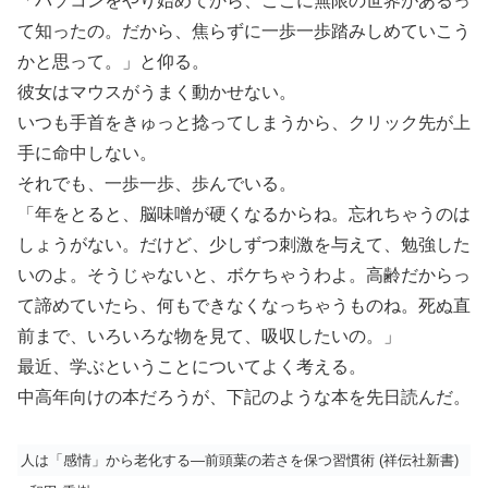
「パソコンをやり始めてから、ここに無限の世界があるっ
て知ったの。だから、焦らずに一歩一歩踏みしめていこう
かと思って。」と仰る。
彼女はマウスがうまく動かせない。
いつも手首をきゅっと捻ってしまうから、クリック先が上
手に命中しない。
それでも、一歩一歩、歩んでいる。
「年をとると、脳味噌が硬くなるからね。忘れちゃうのは
しょうがない。だけど、少しずつ刺激を与えて、勉強した
いのよ。そうじゃないと、ボケちゃうわよ。高齢だからっ
て諦めていたら、何もできなくなっちゃうものね。死ぬ直
前まで、いろいろな物を見て、吸収したいの。」
最近、学ぶということについてよく考える。
中高年向けの本だろうが、下記のような本を先日読んだ。
人は「感情」から老化する―前頭葉の若さを保つ習慣術 (祥伝社新書)