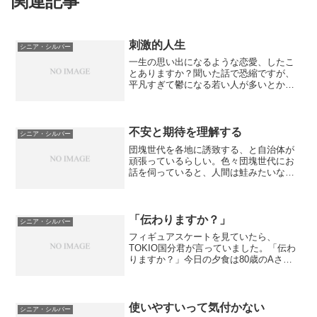
関連記事
刺激的人生
シニア・シルバー
一生の思い出になるような恋愛、したこ
とありますか？聞いた話で恐縮ですが、
平凡すぎて鬱になる若い人が多いとか。
というのも、自分が「ドラマのようなこ
とをしていない」からだそうです。ドラ
マみたいな恋愛がしたい。口には出さな
くても、そう思っている人...
不安と期待を理解する
シニア・シルバー
団塊世代を各地に誘致する、と自治体が
頑張っているらしい。色々団塊世代にお
話を伺っていると、人間は鮭みたいなも
のなんだと思う。いずれはモトの場所に
帰ってくる。でも、「帰ること」に踏ん
切りがつかない人もいる。それは、な
ぜ？家族の反対もあろう、本...
「伝わりますか？」
シニア・シルバー
フィギュアスケートを見ていたら、
TOKIO国分君が言っていました。「伝わ
りますか？」今日の夕食は80歳のAさん
のお宅でごちそうになった。いつもなが
らの本音トークで、だんなさんと二人で
４合瓶を開ける（もちろん日本酒）奥様
に怒られる。「まみちゃ...
使いやすいって気付かない
シニア・シルバー