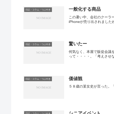
一般化する商品
日記・コラム・つぶやき
この暑い中、会社のクーラ
iPhoneが売り出されましたね
驚いたー
日記・コラム・つぶやき
何気なく、本屋で販促会議
って・・・・。「考えさせな
価値観
日記・コラム・つぶやき
５８歳の某女史が言った。
シニアイベント
日記・コラム・つぶやき