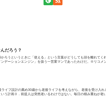
なんだろう？
掛かろうというときに「使える」という言葉がどうしても頭を離れてくれ
ンデーションエンジン」を扱う一営業マンであったわけだ。※リコメンデ
後ライフ設計の薦め30歳から老後ライフを考えながら、老後を受け入れ
いう計画０．前提人は突然老いるわけではない。毎日の積み重ねが老いで