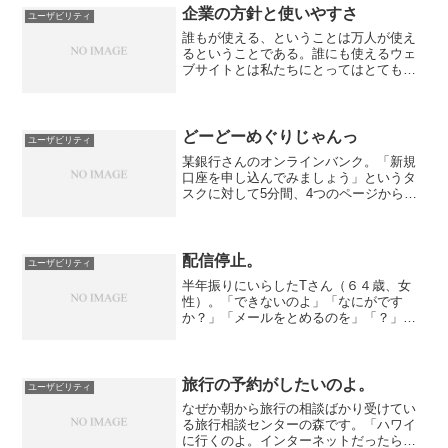
ぜ半角、全角で引っかかるの...
企業の方針と使いやすさ
ユーザビリティ
誰もが使える、ということは万人が使え
るということである。誰にも使えるウェ
ブサイトとは私たちにとってはとてもあ
りがたい。多くのシニア層が使いたいウ
ェブサイトを使えなくて悩んでいるから
である。例えば「○○を探しているの！」
と娘に電話をして「○○...
どーどーめぐりじゃんっ
ユーザビリティ
某銀行さんのオンラインバンク。「新規
口座を申し込んでみましょう」というタ
スクに対して5分間、4つのページから抜
け出せない。
1→2→3→4→2→3→1→・・・・・。
「どーどーめぐりじゃんっ」と、Nさんが
叫ぶ。「なんだよ。この銀行。なんでこ
配信停止。
ユーザビリティ
の先...
半年振りにいらしたTさん（６４歳、女
性）。「できないのよ」「なにがです
か？」「メールをとめるのを」「？」
「メールがいっぱい来るからとめたい
の」（広告メールかな・・・）「とめよ
うと思ったのに」（スパムメールの配信
停止をやっちゃったかな・・・）...
旅行の予約がしたいのよ。
ユーザビリティ
なぜか朝から旅行の相談ばかり受けてい
る旅行相談センターの森です。「ハワイ
に行くのよ。インターネットだったらも