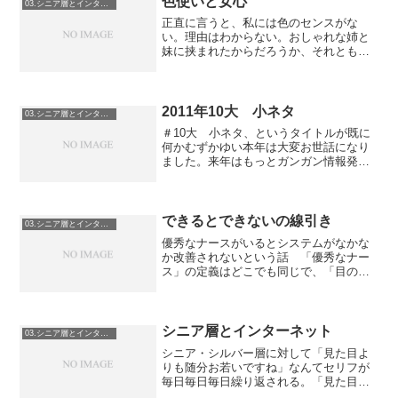
色使いと女心
03.シニア層とインターネット
正直に言うと、私には色のセンスがな
い。理由はわからない。おしゃれな姉と
妹に挟まれたからだろうか、それとも私
服に悩まなくて良い幼少時代を送ったか
らであろうか。（ずっと制服人間。あれ
は楽だ！）なので、ウェブサイトの細か
い機能とか流れとか見ていて...
2011年10大 小ネタ
03.シニア層とインターネット
＃10大 小ネタ、というタイトルが既に
何かむずかゆい本年は大変お世話になり
ました。来年はもっとガンガン情報発信
してまいりますのでどうぞよろしくお願
いいたします。今年遭遇したパソコン周
りのシニア系オモロー事件をまとめてみ
ました。1.パソコンは...
できるとできないの線引き
03.シニア層とインターネット
優秀なナースがいるとシステムがなかな
か改善されないという話 「優秀なナー
ス」の定義はどこでも同じで、「目の前
の患者が必要としているものを、あらゆ
る障害を乗り越えていち早く提供する」
こと。取り替えるべきシーツが不足して
いれば別の階に走って行っ...
シニア層とインターネット
03.シニア層とインターネット
シニア・シルバー層に対して「見た目よ
りも随分お若いですね」なんてセリフが
毎日毎日毎日繰り返される。「見た目」
という定義が一律ではない以上、それは