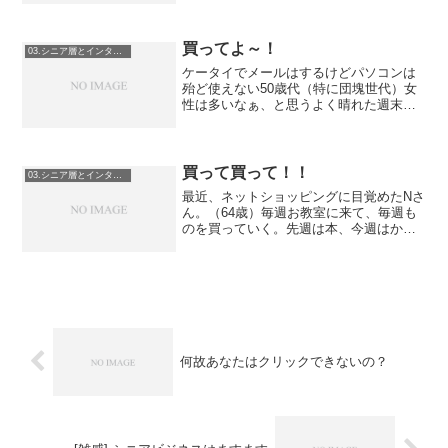
「お世辞」なのか「想像がもっとおじさ
ん＆おばさん」なのかは知る由もない。
え？私の場合？「本音です...
買ってよ～！
03.シニア層とインターネット
ケータイでメールはするけどパソコンは
殆ど使えない50歳代（特に団塊世代）女
性は多いなぁ、と思うよく晴れた週末、
皆様いかがお過ごしでしょうか。昨日い
らしたHさん。会社のパソコンを買うのに
某代理店から薦められたのだが「もっと
いいのないかしら」と...
買って買って！！
03.シニア層とインターネット
最近、ネットショッピングに目覚めたNさ
ん。（64歳）毎週お教室に来て、毎週も
のを買っていく。先週は本、今週はか
に、先々週は果物。「でも、食材が沢山
あるのよ。だから、到着日は2月末にして
もらおうっと」インターネットが使えな
いのはなんとなくわか...
何故あなたはクリックできないの？