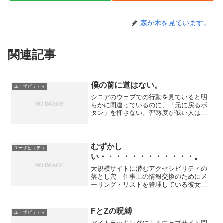
森が木を見ています。
関連記事
僕の前に道はない。
ユーザビリティ
シニアのウェブでの行動を見ていると明
らかに間違っているのに、「元に戻るボ
タン」を押さない。習熟度が低い人は元
に戻るボタンよりも×を押してしまうが
（弊社では「おあいそー！」ボタン、と
呼んでいるが。ノンベらしいでしょ）習
熟度がそれなりにある人で...
むずかし
ユーザビリティ
い・・・・・・・・・・・・。
大規模サイトに潜むアクセシビリティの
落とし穴 仕事上の情報交換のためにメ
ーリング・リストを管理している彼女
は，今年2月，あるトラブルに遭遇した。
ヤフーが運営する「Yahoo! グループ」
で，管理者画面にログインできなくなっ
FとZの呪縛
ユーザビリティ
たのである。迷惑メ...
アイトラッキングによるウェブサイト問