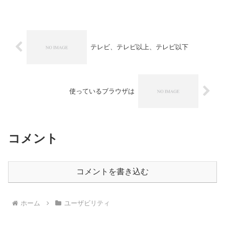
く、大学生から50歳代くらいまでの比較
的若い方を調査対象にしていたのです
が、ネットで遊び倒して...
テレビ、テレビ以上、テレビ以下
使っているブラウザは
コメント
コメントを書き込む
ホーム
ユーザビリティ