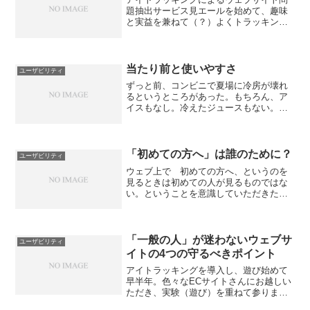
題抽出サービス見エールを始めて、趣味
と実益を兼ねて（？）よくトラッキング
をしている。数名のECサイトオーナーさ
んが見学にいらしたり、パートナー企業
さんのプレゼン資料に利用していただい
たりと、いろいろサイト...
当たり前と使いやすさ
ユーザビリティ
ずっと前、コンビニで夏場に冷房が壊れ
るというところがあった。もちろん、ア
イスもなし。冷えたジュースもない。お
弁当もない。そのとき、私たちは「普段
何も言わずに使える状態」に感謝をしな
い。「なんでコンビニなのに、ぜんぜん
便利じゃないじゃん！！！...
「初めての方へ」は誰のために？
ユーザビリティ
ウェブ上で 初めての方へ、というのを
見るときは初めての人が見るものではな
い。ということを意識していただきたい
のである。
「一般の人」が迷わないウェブサ
ユーザビリティ
イトの4つの守るべきポイント
アイトラッキングを導入し、遊び始めて
早半年。色々なECサイトさんにお越しい
ただき、実験（遊び）を重ねて参りまし
た。弊社のお得意なシニア層だけではな