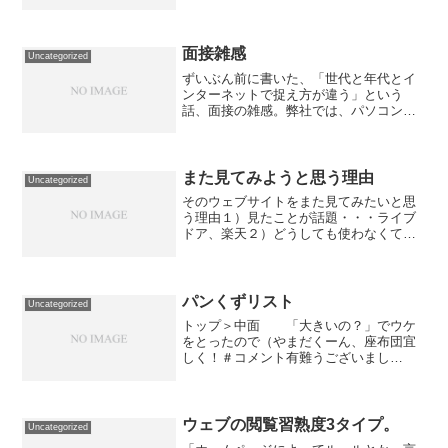
つの現物株式手数料割引プランを新設あ
とは、ウェブサイトの使い勝手をもう少
しよくしないと。折角きてくださったシ
ニア層たちが、みんな迷...
面接雑感
Uncategorized
ずいぶん前に書いた、「世代と年代とイ
ンターネットで捉え方が違う」という
話、面接の雑感。弊社では、パソコンイ
ンストラクター募集の際に「パソコンが
好きな人」と「わかりづらい条件」を提
示しています。というのも、私は「その
教科が好きな人に習うものは...
また見てみようと思う理由
Uncategorized
そのウェブサイトをまた見てみたいと思
う理由１）見たことが話題・・・ライブ
ドア、楽天２）どうしても使わなくては
いけない義務・・・利用しているサービ
ス３）お得な情報がありそうな気がす
る。シニア・シルバー層は無駄なウェブ
サイトはあまり見ない。必要...
パンくずリスト
Uncategorized
トップ＞中面 「大きいの？」でウケ
をとったので（やまだくーん、座布団宜
しく！＃コメント有難うございまし
た。）ご機嫌でパンくずリストの続きに
ついて書きます。実は、パンくずリスト
って混乱の原因だったりするのです。ト
ップ＞資料請求＞住所入力とい...
ウェブの閲覧習熟度3タイプ。
Uncategorized