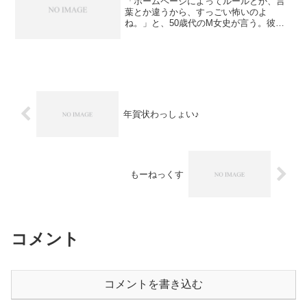
「ホームページによってルールとか、言
葉とか違うから、すっごい怖いのよ
ね。」と、50歳代のM女史が言う。彼女
はアマゾンでは商品を購入したことがあ
る。ブログも書いている。（恐る恐るだ
けど）インターネットも利用している＝
Yahoo!を見て、検索は...
年賀状わっしょい♪
もーねっくす
コメント
コメントを書き込む