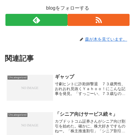
blogをフォローする
森が木を見ています。
関連記事
ギャップ
Uncategorized
寸劇ヒントに詐欺師撃退 ７３歳男性、
おれおれ見抜くＹａｈｏｏ！にこんな記
事を発見。「すっごーい、７３歳なの
に、撃退だって。」と心の中でつぶや
く。ハイカラなおじいちゃんだな、と
か、色々頭の中で思っていると７３歳の
生徒さんの顔が大量に浮かぶ。な...
「シニア向けサービス続々」
Uncategorized
カブドットコム証券さんがシニア向け割
引を始めた。確かに、株大好きですもの
ねー。「株主推進割引」「シニア割引」2