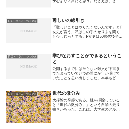
かむより大変だと思う。たとえば、ざっ
くり「シニア・シルバー向けビジネ
ス！」という相談を受けると、まず、そ
の人にとって「シニアとは誰か」という
共通項を確認するところからは...
難しいの線引き
日記・コラム・つぶやき
「難しいことはやりたくないんです」とF
女史が言う。私はこの手のせりふを聞く
と少しむっとする。F女史は50歳代後半、
自営のウェブサイトを作りたいとうちの
教室に通っている。現在、彼女が抱えて
いる「難しい」はフォルダについてであ
る。ウェブサイトを...
学びなおすことができるというこ
日記・コラム・つぶやき
と
公開するまでには至らない雑文が下書き
でたまっていていつの間にか年が明けて
いたことを思い出しました。本年もどう
ぞよろしくお願いいたします。学びなお
し、という流れが少しずつ出てきた気が
しています。しかし、「出来る人」にと
世代の微分み
日記・コラム・つぶやき
っての学びなおしとは、高...
大掃除の季節である。机を掃除している
と「世代の微分み。」という自筆の走り
書きがあった。これは、大学生のアルバ
イトの子が「最近の高校生はよくわから
ない、高校生とは世代が違う」というセ
リフを言った時にあまりの面白さに思わ
ずメモを取ったものである...