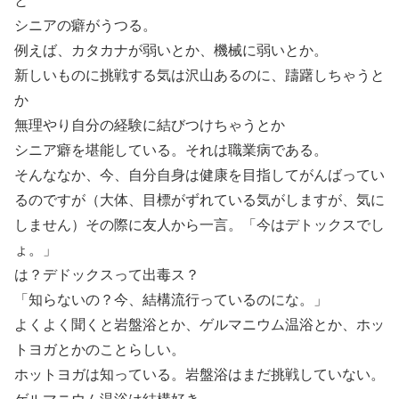
と
シニアの癖がうつる。
例えば、カタカナが弱いとか、機械に弱いとか。
新しいものに挑戦する気は沢山あるのに、躊躇しちゃうと
か
無理やり自分の経験に結びつけちゃうとか
シニア癖を堪能している。それは職業病である。
そんななか、今、自分自身は健康を目指してがんばってい
るのですが（大体、目標がずれている気がしますが、気に
しません）その際に友人から一言。「今はデトックスでし
ょ。」
は？デドックスって出毒ス？
「知らないの？今、結構流行っているのにな。」
よくよく聞くと岩盤浴とか、ゲルマニウム温浴とか、ホッ
トヨガとかのことらしい。
ホットヨガは知っている。岩盤浴はまだ挑戦していない。