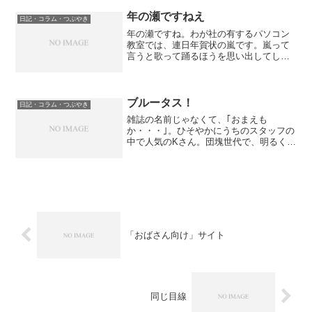
年の瀬ですねえ
日記・コラム・つぶやき
年の瀬ですね。わが社の有するパソコン
教室では、連日年賀状の嵐です。嵐って
言うと歌って踊るほうを思い出してしま
うのは年の瀬だからでしょうか。（ただ
のミーハー？）さて、年賀状シーズン。1
年に1回、教室にいらっしゃる人も沢山い
らっしゃいます。教室...
ブルータス！
日記・コラム・つぶやき
雑誌の名前じゃなくて、｢おまえも
か・・・｣。ひそやかにうちのスタッフの
中で人気のKさん。団塊世代で、明るく
て、団塊世代もそれ以上も毎日見て、正
直とほほ、な人も多く、「団塊ビジネス
って皆言うけどどうなのよーっ」と毒づ
く毎日の中の一輪の花のよう...
「おばさん向け」サイト
同じ目線