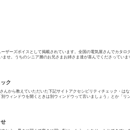
ユーザーズボイスとして掲載されています。全国の電気屋さんでカタロ
いませ。うちのシニア層のお兄さまお姉さま達が喜んでくださっています。
ェック
Aさんから教えていただいた下記サイトアクセシビリティチェック・は
別ウィンドウを開くときは別ウィンドウって言いましょう」とか「リンク
らせ