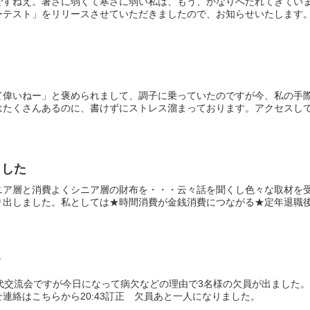
ですねえ。暑さに弱くて寒さに弱い私は、もう、かなりへたれてきてい
テスト」をリリースさせていただきましたので、お知らせいたします。シ
て偉いねー」と褒められまして、調子に乗っていたのですが今、私の手
たくさんあるのに、書けずにストレス溜まっております。アクセスしてく
ました
ニア層と消費よくシニア層の財布を・・・云々話を聞くし色々な取材を
出しました。私としては★時間消費が金銭消費につながる★定年退職後の
て
世代交流会ですが今日になって病欠などの理由で3名様の欠員が出ました
連絡はこちらから20:43訂正 欠員あと一人になりました。