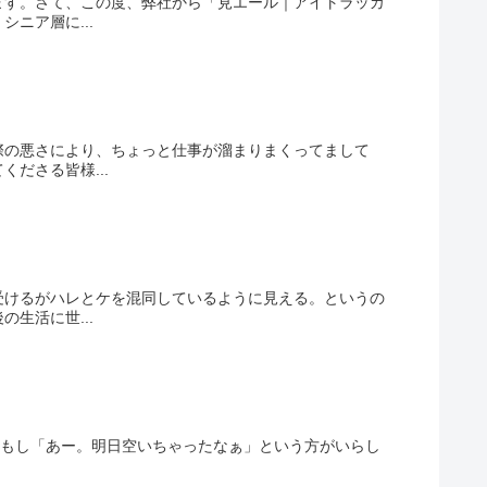
ます。さて、この度、弊社から「見エール｜アイトラッカ
ニア層に...
際の悪さにより、ちょっと仕事が溜まりまくってまして
ださる皆様...
受けるがハレとケを混同しているように見える。というの
生活に世...
。もし「あー。明日空いちゃったなぁ」という方がいらし