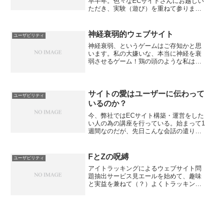
早半年。色々なECサイトさんにお越しい
ただき、実験（遊び）を重ねて参りまし
た。弊社のお得意なシニア層だけではな
く、大学生から50歳代くらいまでの比較
的若い方を調査対象にしていたのです
神経衰弱的ウェブサイト
ユーザビリティ
が、ネットで遊び倒して...
神経衰弱、というゲームはご存知かと思
います。私の大嫌いな、本当に神経を衰
弱させるゲーム！鶏の頭のような私は、
めくったカードをかたっぱしから忘れて
しまう。ある程度めくれると、次はこれ
をめくるとこれが出てくるはず・・・
と、思いを寄せながらカード...
サイトの愛はユーザーに伝わって
ユーザビリティ
いるのか？
今、弊社ではECサイト構築・運営をした
い人の為の講座を行っている。始まって1
週間なのだが、先日こんな会話の遣り取
りが。講師「ユーザーは読み間違いが多
いからこんな感じで送られるって写真と
かも出さなくちゃいけないんですよ」受
FとZの呪縛
ユーザビリティ
講生（まだユーザー側...
アイトラッキングによるウェブサイト問
題抽出サービス見エールを始めて、趣味
と実益を兼ねて（？）よくトラッキング
をしている。数名のECサイトオーナーさ
んが見学にいらしたり、パートナー企業
さんのプレゼン資料に利用していただい
たりと、いろいろサイト...