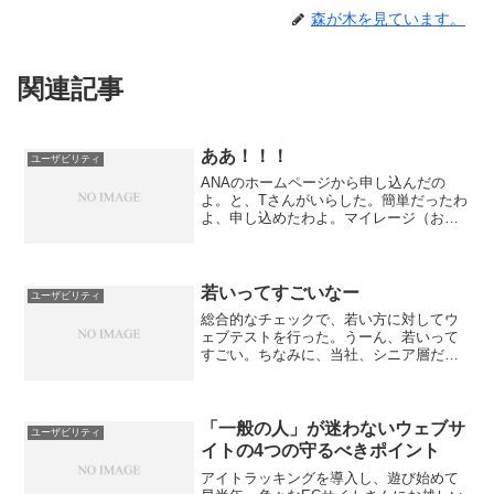
森が木を見ています。
関連記事
ああ！！！
ユーザビリティ
ANAのホームページから申し込んだの
よ。と、Tさんがいらした。簡単だったわ
よ、申し込めたわよ。マイレージ（お
得）ラブなシニア・シルバー層は、期間
限定などのツアーに弱い。お金は余って
はいないが、楽しむことが大好きな彼ら
は、お得情報にとにかく真...
若いってすごいなー
ユーザビリティ
総合的なチェックで、若い方に対してウ
ェブテストを行った。うーん、若いって
すごい。ちなみに、当社、シニア層だけ
ではなく、若い方も少なからずいるので
す。現在の最少年齢は小学校4年生ですし
ね。（親子で通学）例えば、別ウィンド
ウが開いたとき、シニア...
「一般の人」が迷わないウェブサ
ユーザビリティ
イトの4つの守るべきポイント
アイトラッキングを導入し、遊び始めて