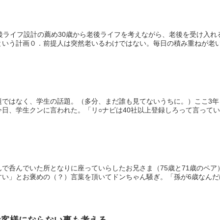
後ライフ設計の薦め30歳から老後ライフを考えながら、老後を受け入れ
いう計画０．前提人は突然老いるわけではない。毎日の積み重ねが老いで
題ではなく、学生の話題。（多分、まだ誰も見てないうちに。）ここ3
日、学生クンに言われた。「リ○ナビは40社以上登録しろって言っている
んで呑んでいた所となりに座っていらしたお兄さま（75歳と71歳のペ
い」とお褒めの（？）言葉を頂いてドンちゃん騒ぎ。「孫が6歳なんだけ