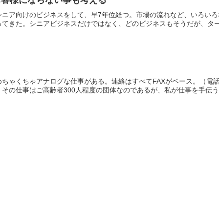
お客様にならない事も考える
シニア向けのビジネスをして、早7年位経つ。市場の流れなど、いろい
てきた。シニアビジネスだけではなく、どのビジネスもそうだが、ターゲ
めちゃくちゃアナログな仕事がある。連絡はすべてFAXがベース。（電
その仕事はご高齢者300人程度の団体なのであるが、私が仕事を手伝うよ