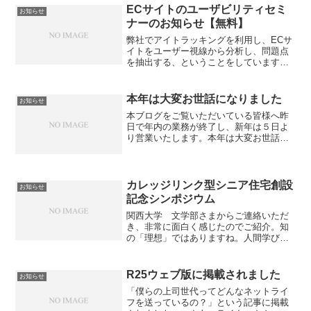
いいのかな、というモヤモヤ感...
ECサイトのユーザビリティセミ
お知らせ
ナーのお知らせ【無料】
弊社でアイトラッキングを利用し、ECサ
イトをユーザー視線から分析し、問題点
を抽出する、ということをしています。
そこで、6/24、２社の事例をもとに、ユ
ーザーとウェブマスターの意識のかい
離、迷っているときの行動やなぜ迷って
本年は大変お世話になりました
お知らせ
いるのかの理由などを...
本ブログをご覧いただいている皆様へ昨
日で年内の業務が終了し、新年は５日よ
り営業いたします。本年は大変お世話に
なりました。来年も皆様にシニア層の飾
らない声とウェブサイト操作の実態と多
少のネタをご提供してまいります。来年
もよろしくお願いいたしま...
カレッジリンク型シニア住宅創設
お知らせ
記念シンポジウム
関西大学 文学部さまからご連絡いただ
き、非常に面白く感じたのでご紹介。知
の「理想」ではありますね。人間学びを
諦めたらあとは老けていくだけですから
ね・・・。大変だろうなぁと思いつつ、
このような素敵な試みに敬意を表しま
R25ウェブ版に掲載されました
お知らせ
す。先日も福祉関連の方と「...
「僕らの上司世代ってどんなネットライ
フを送っているの？」という記事に掲載