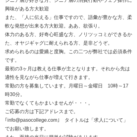
シニア層が好きな方、シニア層の消費行動やウェブ操作に
興味がある方大歓迎
また、「人に伝える」仕事ですので、語彙が豊かな方、柔
軟な発想が出来る方大歓迎。ああ、欲張り。
体力のある方、好奇心旺盛な方、ノリツッコミができるか
た、オヤジギャグに耐えられる方、是非どうぞ。
求められるのは愛嬌と度胸。この二つが弊社では必須条件
です。
最初の3ヶ月は教える仕事が主となります。それから先は
適性を見ながら仕事が増えて行きます。
常勤の方を募集しています。月曜日～金曜日 10時～17
時30分。
常勤でなくてもかまいませんが・・・。
ご応募の方は下記アドレスまで。
｢info@pasocollege.com｣ タイトルは「求人について」
でお願い致します。