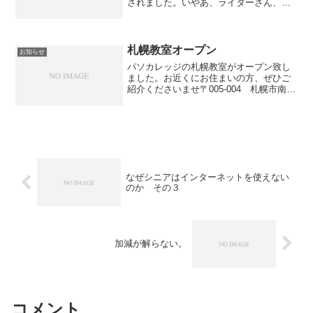
されました。いやあ、ライターさん、天
才です。すごく上手にまとまっていま
す。おっさんホイホイとか、言葉が素敵
です。胸キュンしました。「シニア、シ
ルバー層はひと括りにできま...
札幌教室オープン
お知らせ
パソカレッジの札幌教室がオープン致し
ました。お近くにお住まいの方、ぜひご
紹介くださいませ〒005-004 札幌市南区
澄川４条３丁目５－１３ ノア澄川２
FTEL ０１１－６７６－８０２０
なぜシニアはインターネットを使えない
のか その３
加減が解らない。
コメント