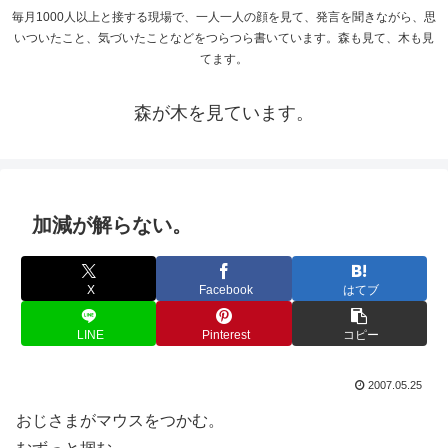
毎月1000人以上と接する現場で、一人一人の顔を見て、発言を聞きながら、思
いついたこと、気づいたことなどをつらつら書いています。森も見て、木も見
てます。
森が木を見ています。
加減が解らない。
X
Facebook
はてブ
LINE
Pinterest
コピー
2007.05.25
おじさまがマウスをつかむ。