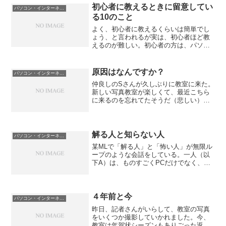
較的大きなイベントだっ...
初心者に教えるときに留意してい
パソコン・インターネット
る10のこと
よく、初心者に教えるくらいは簡単でし
ょう、と言われるが実は、初心者ほど教
えるのが難しい。初心者の方は、パソコ
ンに関して慣れている人と同じ概念を共
有していないので、何を考えているのか
わからないからだ。たとえば、クリック
原因はなんですか？
パソコン・インターネット
という言葉一つとっても慣...
仲良しのSさんが久しぶりに教室に来た。
新しい写真教室が楽しくて、最近こちら
に来るのを忘れてたそうだ（悲しい）
「それがさー、おかしいんだよ。写真教
室に行ってから、デジタルカメラのチッ
プいれるとさー、一覧で出てくるように
なっちゃったんだよ」「お...
解る人と知らない人
パソコン・インターネット
某MLで「解る人」と「怖い人」が無限ル
ープのような会話をしている。一人（以
下A）は、ものすごくPCだけでなく、シ
ステムに強い人。一人（以下B）は、お
じ、おじ、いや、お兄様で、パソコンは
インターネットは使える。ワードも基本
的なことは使えるが、...
４年前と今
パソコン・インターネット
昨日、記者さんがいらして、教室の写真
をいくつか撮影していかれました。今、
教室は年賀状シーズンもありごった返し