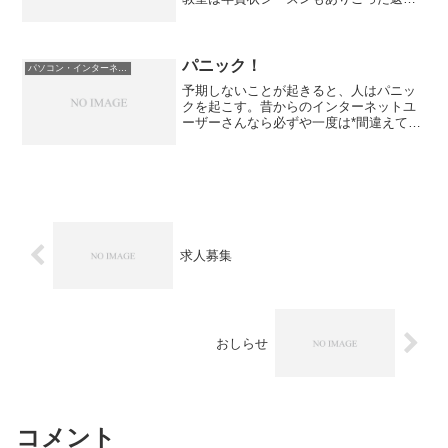
ている。机を超えて雑談している人もい
れば、黙々としている人もいる。（うち
の教室は普通のパソコン教室とはちょっ
と違うスタイルなので、イ...
パニック！
パソコン・インターネット
予期しないことが起きると、人はパニッ
クを起こす。昔からのインターネットユ
ーザーさんなら必ずや一度は*間違えて*
してしまったことがあるはずの
goo.co.jp へのアクセス。私はそれを大
学でやってしまった。（知らない人は読
み流してください）...
求人募集
おしらせ
コメント