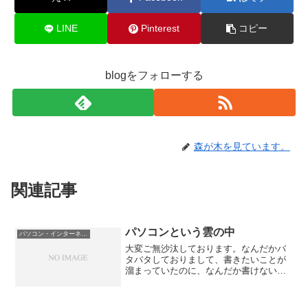
LINE
Pinterest
コピー
blogをフォローする
森が木を見ています。
関連記事
パソコンという雲の中
パソコン・インターネット
大変ご無沙汰しております。なんだかバ
タバタしておりまして、書きたいことが
溜まっていたのに、なんだか書けない状
態（次々と起こるためになにから書けば
いいのか分からない状態）になっており
ました。さて、今日はここ1ヶ月の中で比