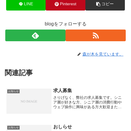
LINE
Pinterest
コピー
blogをフォローする
森が木を見ています。
関連記事
求人募集
お知らせ
さりげなく、弊社の求人募集です。シニ
ア層が好きな方、シニア層の消費行動や
ウェブ操作に興味がある方大歓迎また、
「人に伝える」仕事ですので、語彙が豊
かな方、柔軟な発想が出来る方大歓迎。
ああ、欲張り。体力のある方、好奇心旺
盛な方、ノリツッコミがで...
おしらせ
お知らせ