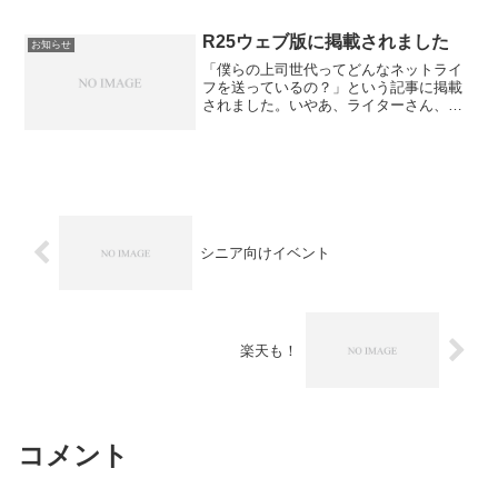
けられない問題ですから、医療関係者の
方大歓迎です。どうぞご紹介ください。
───────────────────...
R25ウェブ版に掲載されました
お知らせ
「僕らの上司世代ってどんなネットライ
フを送っているの？」という記事に掲載
されました。いやあ、ライターさん、天
才です。すごく上手にまとまっていま
す。おっさんホイホイとか、言葉が素敵
です。胸キュンしました。「シニア、シ
ルバー層はひと括りにできま...
シニア向けイベント
楽天も！
コメント