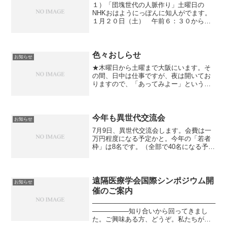
１）「団塊世代の人脈作り」土曜日の
NHKおはようにっぽんに知人がでます。
１月２０日（土） 午前６：３０から
７：３０「団塊世代の人脈作り」という
特集。ぜひご参考になさってください。
２）本日の日経産業新聞に価格比較サイ
ト評価で評価委員として掲載...
色々おしらせ
お知らせ
★木曜日から土曜まで大阪にいます。そ
の間、日中は仕事ですが、夜は開いてお
りますので、「あってみよー」という奇
特な方、ご連絡ください。場所は大阪駅
から40分ぐらいです。★勉強会、しま
す。日時未定、勢いで勉強会することに
なりました。いつの日かの...
今年も異世代交流会
お知らせ
7月9日、異世代交流会します。会費は一
万円程度になる予定かと。今年の「若者
枠」は8名です。（全部で40名になる予定
です）場所は東京・赤坂です（黒澤では
ありません。今回の店もイイトコですよ
♪）異世代交流会とは、普段は「お友達に
なれない」年代の...
遠隔医療学会国際シンポジウム開
お知らせ
催のご案内
───────────────────────────
────────知り合いから回ってきまし
た。ご興味ある方、どうぞ。私たちが避