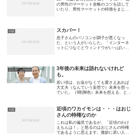
の男性のマーケット攻略のコツを話して
いたり、男性マーケットの特徴をまじめ
に話していると、多くの男性はちょっと
苦虫を噛み潰したような顔で「男ってい
うのは、そういうものだよ、モリサ
ン。」と仰る。例えば、プ...
スカパー！
小話
息子さんのパソコンが調子が悪くなっ
た、という人がいらした。「インターネ
ットにつなぐとウィンドウがいっぱい出
てきちゃうのよ」「うーん、アドウェア
とか、スパイウェアの可能性があります
ね」「解った、スカパー！を消せばいい
のね」基本的に受信トイレと...
3年後の未来は語れないけれど
シニア・シルバー
も。
若い頃は、お金がなくても愛さえあれば
大丈夫（なんていう妄想で）未来を想っ
ていた。（9割脚色）未来を想える、と言
うことは、若さなのだ。周りの人が、一
人、二人と亡くなる度に未来に対するち
ょっとした恐怖が生まれてくる。シニア
近頃のワカイモンは・・・はおじ
小話
層を見ていると、第一の...
さんの特権なのか
これは私の偏見であるが、「近頃のわけ
えもんは！」と怒るのはおじさんの特権
であるように思えます。微妙に若い人が
「近頃の若い子はねぇ」と呆れて言うと