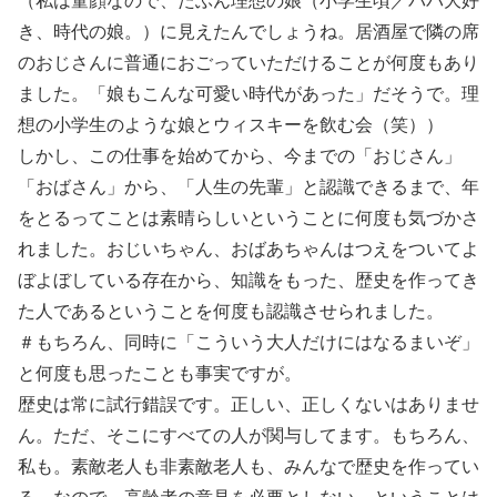
（私は童顔なので、たぶん理想の娘（小学生頃／パパ大好
き、時代の娘。）に見えたんでしょうね。居酒屋で隣の席
のおじさんに普通におごっていただけることが何度もあり
ました。「娘もこんな可愛い時代があった」だそうで。理
想の小学生のような娘とウィスキーを飲む会（笑））
しかし、この仕事を始めてから、今までの「おじさん」
「おばさん」から、「人生の先輩」と認識できるまで、年
をとるってことは素晴らしいということに何度も気づかさ
れました。おじいちゃん、おばあちゃんはつえをついてよ
ぼよぼしている存在から、知識をもった、歴史を作ってき
た人であるということを何度も認識させられました。
＃もちろん、同時に「こういう大人だけにはなるまいぞ」
と何度も思ったことも事実ですが。
歴史は常に試行錯誤です。正しい、正しくないはありませ
ん。ただ、そこにすべての人が関与してます。もちろん、
私も。素敵老人も非素敵老人も、みんなで歴史を作ってい