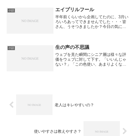
それは若い子に対するジェラシーにも聞
こえるし、自分が若くない事を堂々と主
エイプリルフール
小話
張するようにも聞こえてし...
半年前くらいから企画してたのに、3月い
ろいろあってできませんでした・・・皆
さん、うそつきましたか？今日の気にな
るニュース。全国の引きこもり2500万
人、最多は65歳以上─大学調査で判明就
職も通学もせず屋内に閉じこもってくら
すいわゆる「引きこ...
生の声の不思議
小話
ウェブを見た瞬間にシニア層は様々な評
価をウェブに対して下す。「いいんじゃ
ない？」「この色使い、あまりよくない
けど。私は嫌いだけどね」「なんか、動
いててお金かかってそう」皆さん色々な
事を仰る。しかし、終わった後のアンケ
ートは日本人ならでは？の...
老人はキレやすいの？
使いやすさは教えやすさ？