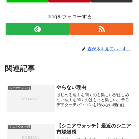
blogをフォローする
森が木を見ています。
関連記事
やらない理由
[シニアウォッチ]
はじめる理由を聞くのも楽しいがはじめ
ない理由を聞くのはもっと楽しい。デモ
デモダッテパソコンを始めない理由は
はじめて夢中になって他のものがおろそ
かになるのが嫌 別に仕事で使うわけじ
ゃないし 必要最低限できれば問題ない
し この年だし 面倒だし...
【シニアウォッチ】最近のシニア
[シニアウォッチ]
市場雑感