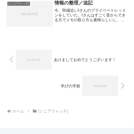
くで「うちの娘は嫁に行っ...
情報の整理／追記
[シニアウォッチ]
今、80歳近いIさんのプライベートレッス
ンをしていた。Iさんはすごく昔からでき
る方でメモの取り方も素晴らしいし、復
習もすごい。が、いくつか「高齢化のサ
イン」が見られたのでメモ。・大人にな
るにつれて情報の整理が苦手になる→う
ちの数学塾に通う大...
あけましておめでとうございます！
学びの手順
ホーム
[シニアウォッチ]