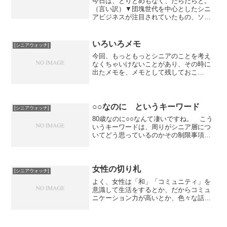
今日は、とりとめもなく、だらだらと。
（言い訳）▼団塊世代を中心としたシニ
アビジネスが注目されていたもの、ソコ
ソコ前の話。当時から「消費者として面
白いのは６５歳を過ぎたあたりから」と
いう話をしていたのだが（これぞ究極の
いろいろメモ
[シニアウォッチ]
後だしじゃんけん的話題の...
今回、もっともっとシニアのことを考え
なくちゃいけないことがあり、その時に
出たメモを、メモとして残しておこ
う。・大人になると、必要・不必要とい
う軸が出る。自分の人生の中で、それは
必要か不必要か。私が思うに、世の中の9
割9分は、そういう分類でい...
○○なのに というキーワード
[シニアウォッチ]
80歳なのに○○なんて凄いですね。 こう
いうキーワードは、周りがシニア層につ
いてどう思っているのかその制限事項を
知ることができる気がしてきた。全部の
年齢に言えるんじゃなかろうか。（ざっ
くりざっくり）10歳なのに 難しい本を
読んでいてすごいね...
女性の切り札
[シニアウォッチ]
よく、女性は「和」「コミュニティ」を
意識して生活をするとか、だからコミュ
ニケーション力が高いとか、色々な話を
尤もらしく聞くが、先日、ふと、本当に
そうだろうかと思った。いや、それは、
幻想なんじゃないかとも思う。先日、近