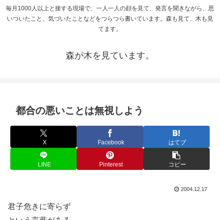
毎月1000人以上と接する現場で、一人一人の顔を見て、発言を聞きながら、思
いついたこと、気づいたことなどをつらつら書いています。森も見て、木も見
てます。
森が木を見ています。
都合の悪いことは無視しよう
X
Facebook
はてブ
LINE
Pinterest
コピー
2004.12.17
君子危きに寄らず