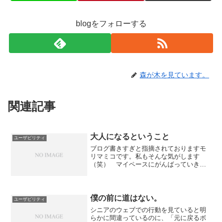
blogをフォローする
森が木を見ています。
関連記事
大人になるということ
ユーザビリティ
ブログ書きすぎと指摘されておりますモ
リマミコです。私もそんな気がします
（笑） マイペースにがんばっていきま
す。さて、「大人になる」とはどういう
ことでしょうか。Googleで調べると、い
ろいろ諸説あるのですが、年齢だけで
「オトナ」と定義するの...
僕の前に道はない。
ユーザビリティ
シニアのウェブでの行動を見ていると明
らかに間違っているのに、「元に戻るボ