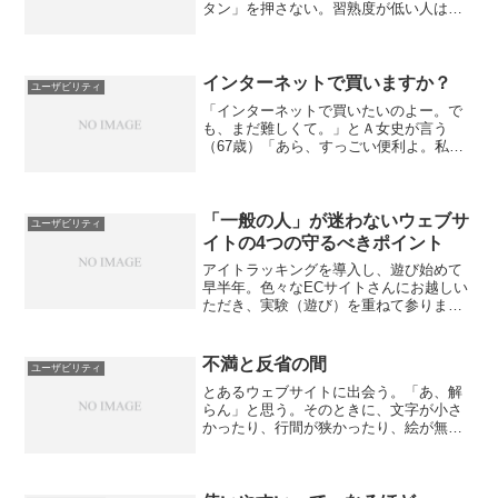
タン」を押さない。習熟度が低い人は元
に戻るボタンよりも×を押してしまうが
（弊社では「おあいそー！」ボタン、と
呼んでいるが。ノンベらしいでしょ）習
熟度がそれなりにある人で...
インターネットで買いますか？
ユーザビリティ
「インターネットで買いたいのよー。で
も、まだ難しくて。」とＡ女史が言う
（67歳）「あら、すっごい便利よ。私は
色々なモノをインターネットで買っちゃ
うの♪」とＴ女史。（64歳、心は20歳）私
がインターネットを始めたのが１９９６
年。当時、私も「イ...
「一般の人」が迷わないウェブサ
ユーザビリティ
イトの4つの守るべきポイント
アイトラッキングを導入し、遊び始めて
早半年。色々なECサイトさんにお越しい
ただき、実験（遊び）を重ねて参りまし
た。弊社のお得意なシニア層だけではな
く、大学生から50歳代くらいまでの比較
的若い方を調査対象にしていたのです
不満と反省の間
ユーザビリティ
が、ネットで遊び倒して...
とあるウェブサイトに出会う。「あ、解
らん」と思う。そのときに、文字が小さ
かったり、行間が狭かったり、絵が無か
ったりと「読みづらい」と「解りづら
い」と思い、行間が広かったり、絵があ
ったり、文字が大きかったりすると「あ