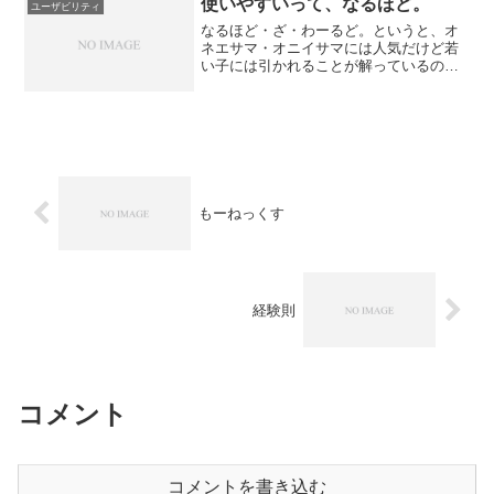
たしが初心者だから悪いのね...
使いやすいって、なるほど。
ユーザビリティ
なるほど・ざ・わーるど。というと、オ
ネエサマ・オニイサマには人気だけど若
い子には引かれることが解っているの
に、それでも言ってしまう森です。ユー
ザーテストのまとめも佳境を迎え、よう
やくランキングが出ました。あとはその
まとめだけ・・・さて、色々...
もーねっくす
経験則
コメント
コメントを書き込む