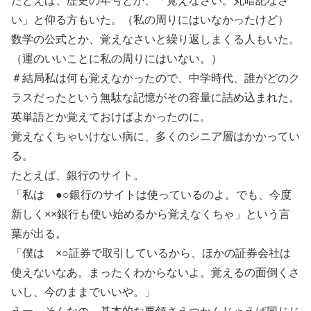
たとえば、歴史の年号とか、「覚えなさい。丸暗記なさ
い」と仰る方もいた。（私の周りにはいなかったけど）
数学の公式とか、覚えなさいと繰り返しまくる人もいた。
（運のいいことに私の周りにはいない。）
＃結局私は何も覚えなかったので、中学時代、誰がどのク
ラスだったという無駄な記憶がその容量に詰め込まれた。
英単語とか覚えておけばよかったのに。
覚えなくちゃいけない病に、多くのシニア層はかかってい
る。
たとえば、銀行のサイト。
「私は ●○銀行のサイトは使っているのよ。でも、今度
新しく××銀行も使い始めるから覚えなくちゃ」という言
葉が出る。
「僕は ×○証券で取引しているから、ほかの証券会社は
使えないなあ。まったくわからないよ。覚えるの面倒くさ
いし、今のままでいいや。」