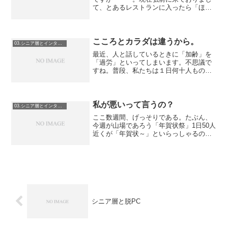
て、とあるレストランに入ったら「ほ
や」の二文字。「ほやってなんです
か？」思わず一緒にいた人に聞いてしま
う。「えーと、好き嫌いがありますね。
人によって」・・・（くさやとか...
こころとカラダは違うから。
03.シニア層とインターネット
最近、人と話しているときに「加齢」を
「過労」といってしまいます。不思議で
すね。普段、私たちは１日何十人ものシ
ニア層に接している。若く見える方もた
くさんいるし、若く見えるのが普通なの
かもしれない。昔は７０歳と言えばイメ
ージは杖ついている感じだ...
私が悪いって言うの？
03.シニア層とインターネット
ここ数週間、げっそりである。たぶん、
今週が山場であろう「年賀状祭」1日50人
近くが「年賀状～」といらっしゃるのだ
から、（それも、10人くらいはこのシー
ズンしか来ない方）それはそれは大変で
ある。（ちなみに、今はちょっと逃げて
きた。）どんなもの...
シニア層と脱PC