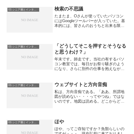
検索の不思議
03.シニア層とインターネット
たまたま、Oさんが使っていたパソコン
にはGoogleツールバーが入っていた。基
本的には、皆さんのおうちと出来る限り
同じ環境を目標としているので、お教室
のパソコンではGoogleツールバーは使わ
ないようにしている。解りそうになる段
階で教える＃...
「どうしてそこを押すとそうなる
03.シニア層とインターネット
と思うわけ？」
年末です。師走です。当社の有するパソ
コン教室では、毎日がお祭り騒ぎのよう
になり、さらに別件の仕事を抱えながら
スタッフが段々やつれています。例え
ば、若い方だったら、と言う言葉は失礼
に当たりますが、他の方がちょっと店員
ウェブサイトと方向音痴
03.シニア層とインターネット
さんを呼び止めていたら「ち...
私は、方向音痴である。「ああ、所謂地
図が読めない・・・ってやつね」ではな
いのです。地図は読める。どこからどこ
に行く、というのは結構確実にできま
す。等高線も読めますし。何が苦手かと
いうと、俯瞰的に場所を見るのが苦手な
のです。なので、この１点と...
ほや
03.シニア層とインターネット
ほや、ってご存知ですか？魚類らしいの
ですが・・・。現在弘前に来ておりまし