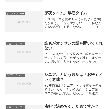
く解らないけど使えてる」人たちのこと
はまったく忘れられている。ああ、彼ら
ほど「アクセスできない」人はいないの
に。私のところに添付で書類...
深夜タイム、早朝タイム
シニア・シルバー
「朝5時に目が覚めちゃうんだよ」とNさ
んが言う。「うらやましい・・・私なん
て12時間寝ても足りないのに・・・（身
長も伸びないし）」「よく眠るのは若い
証拠だよ」とNさんがフォローしてくださ
った。そういえば、源氏物語（正確には
あさきゆめみしです...
誰もがオジサンの話を聞いてくれ
シニア・シルバー
ない
いろいろなサイトを見ると、誰もがオジ
サンに対して言いたがって誰も、オジサ
ンの話を聞こうとしない。オジサンに然
り。オジサンは自分がしゃべることが精
一杯で、横のオジサンの声を聞こうとし
ない。本当はおじさんたちは心の中に不
シニア、という言葉は「お得」と
シニア・シルバー
安を抱えているのに「定年...
いう意味？
5，6年前は「シニア」という言葉を使っ
てはいけない、というのが「シニア業
界？の隠れた常識」だった。「永遠の輝
き」ってどこのダイアモンド！？みたい
な言葉を使ってばかりいた。ここ数カ
月、弊社では気軽に「シニア」だの「高
格好で決めちゃ、だめですか？
シニア・シルバー
齢者」だのの言葉をご本人に...