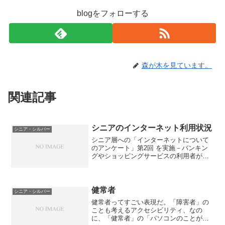
blogをフォローする
森が木を見ています。
関連記事
シニアのインターネット利用状況
シニア・シルバー
シニア層への「インターネットについて
のアンケート」第2回 を実施－バンキン
グやショッピングサービスの利用者が増
加－インターネット歴が「5年以上」であ
る人は全体の約4割と、昨年の3割に対し
て大きく伸びた。また、9割以上がインタ
ーネットを「ほと...
健常者
シニア・シルバー
健常者ってすごい表現だ。「障害者」の
ことも考えるアクセシビリティ、なの
に、「健常者」の「パソコンのことがよ