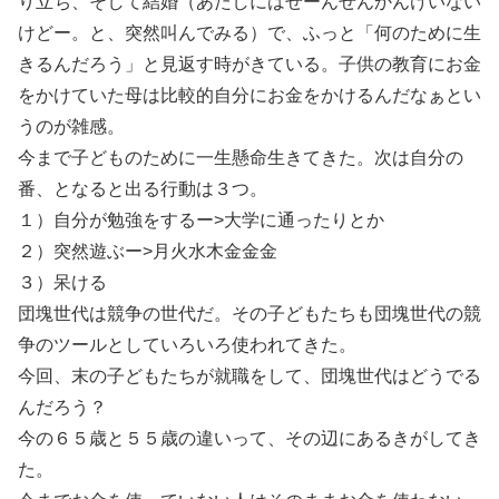
り立ち、そして結婚（あたしにはぜーんぜんかんけいない
けどー。と、突然叫んでみる）で、ふっと「何のために生
きるんだろう」と見返す時がきている。子供の教育にお金
をかけていた母は比較的自分にお金をかけるんだなぁとい
うのが雑感。
今まで子どものために一生懸命生きてきた。次は自分の
番、となると出る行動は３つ。
１）自分が勉強をするー>大学に通ったりとか
２）突然遊ぶー>月火水木金金金
３）呆ける
団塊世代は競争の世代だ。その子どもたちも団塊世代の競
争のツールとしていろいろ使われてきた。
今回、末の子どもたちが就職をして、団塊世代はどうでる
んだろう？
今の６５歳と５５歳の違いって、その辺にあるきがしてき
た。