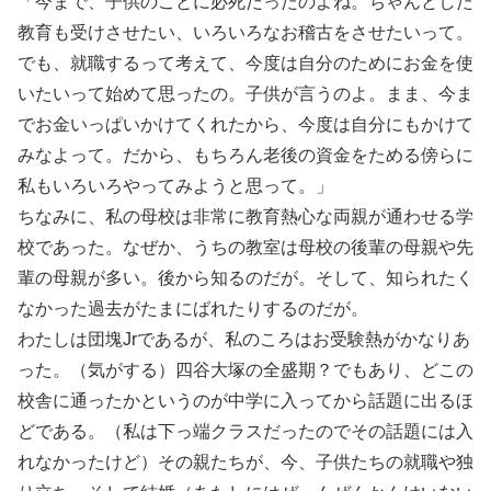
「今まで、子供のことに必死だったのよね。ちゃんとした
教育も受けさせたい、いろいろなお稽古をさせたいって。
でも、就職するって考えて、今度は自分のためにお金を使
いたいって始めて思ったの。子供が言うのよ。まま、今ま
でお金いっぱいかけてくれたから、今度は自分にもかけて
みなよって。だから、もちろん老後の資金をためる傍らに
私もいろいろやってみようと思って。」
ちなみに、私の母校は非常に教育熱心な両親が通わせる学
校であった。なぜか、うちの教室は母校の後輩の母親や先
輩の母親が多い。後から知るのだが。そして、知られたく
なかった過去がたまにばれたりするのだが。
わたしは団塊Jrであるが、私のころはお受験熱がかなりあ
った。（気がする）四谷大塚の全盛期？でもあり、どこの
校舎に通ったかというのが中学に入ってから話題に出るほ
どである。（私は下っ端クラスだったのでその話題には入
れなかったけど）その親たちが、今、子供たちの就職や独