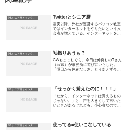
Twitterとシニア層
03.シニア層とインターネット
震災以降、弊社が運営するパソコン教室
ではインターネットをやりたいという入
会者が増えている。インターネットをや
りたいというだけではない。Twitterをや
りたいという方が老若男女、増えてい
る。「地震に強いのはツイッターだって
聞いたから、それの...
袖摺りあうも？
03.シニア層とインターネット
GWもまっしぐら、今日は仲良しのTさん
（57歳）が事務所に遊びにいらした。
「明日から休みだしさ、とりあえず今日
は会社早くあがってみた。」で、寄ると
ころが弊社ですか、という突っ込みはお
いといて。「ちょっとパソコン貸して
よ」当社はあらゆるお兄様...
「せっかく覚えたのに！！！」
03.シニア層とインターネット
「だから、インターネットは覚えるもの
じゃない。」と、声を大きくして言いた
いときがあるけれども、小心者なので言
わないでおく。インターネットに慣れた
人にとってはありえないかもしれませ
ん。シニア層、特に不慣れな人々は、イ
ンターネットを「覚え」ます...
使ってる≠使いこなしている
03.シニア層とインターネット