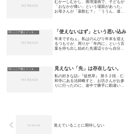
むかーしむかし、推理漫画で、子どもが
「おなかが痛い」という場面があった。
お母さんが「薬飲む？」「ううん、違う
の、痛いのはお腹の中じゃなくてお腹の
表面なの」みたいな場面。そうか、お腹
が痛い、と一言言うのは簡単だが、皮の
部分が痛いのか、内臓部分...
「使えないはず」という思い込み
03.シニア層とインターネット
年末ですねぇ。私はのんびり年末を迎え
るつもりが、周りが「年内に」という言
葉を持ち出し始めた先週辺りから自分の
思いとはウラハラに色々引きずられてい
る。そんな中Sさんから電話。Sさんは女
性、70歳、現在高齢者住宅での一人住ま
いである。「Sさんー...
見えない「先」は存在しない。
03.シニア層とインターネット
私の好きな話↓『徒然草』 第５２段．仁
和寺にある法師略すと、お坊さんがお参
りに行ったのに、途中で勝手に勘違いし
て帰っちゃって最後まで行かなかった。
マジウケル。（By兼好法師）という内容
である。シニア層のネット操作を見てい
ると、いつもこの話を...
覚えていることに期待しない