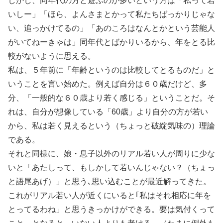
しかし、同年代の方と遊ぶのが多いという方は「私って若
いしー」「ほら、よんさまとかって私たちばっかりじゃな
い、追っかけてるの」「あのころはなんとかという芸能人
がいてねーきゃは」同年代とばかりいるから、年をとる比
較がないように思える。
私は、５年前に「年齢というのは比較してとるものだ」と
いうことを言い始めた。例えば自分は６０歳だけど、多
分、「一般的な６０歳より若く感じる」ということだ。そ
れは、自分が想像している「60歳」より自分の方が若い
から、私は若く見えるという（ちょっと破綻気味の）理論
である。
それと同様に、娘・息子以外のリアル若い人が周りに少な
いと「あたしって、もしかして若いんじゃない？（ちょっ
と語尾あげ）」と思う､思い込むことが最近解ってきた。
これがリアル若い人が近くにいると｢私はそれ相応に年を
とってるわね」と思うきっかけができる。要は気付くって