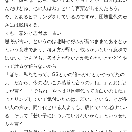
なぜ、彼らは「ほら、私って若いから」とか「自分は若い
んだけどね、他の人はね」という言葉が出るんだろう。
今、とあるヒアリングをしているのですが、団塊世代の若
さには脱帽する。
でも、意外と思考は「古い」
思考が古い、というのは趣味や好みが昔のままであるとか
という意味であり、考え方が堅い、軟らかいという意味で
はない。そもそも、考え方が堅いとか軟らかいとかどうや
って計るか解らないから。
「ほら、私たちって、GSとかの追っかけとかやってたの
よ。だから、今の若いこの感覚と合うのよね。」とおばさ
まが言う。「でもね、やっぱり同年代って面白いのよね」
ヒアリングしていて気付いたのは、若いこといることが多
い人の方が、同年代といる人よりも、疲れていて老けてい
る。そして「若い子にはついていけないから」というせり
ふを言う。