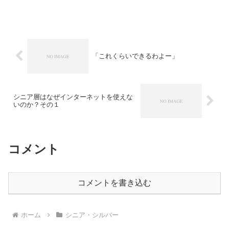
て言わないですか？）の顔を思い浮かべ
ながら。どうシニア層にアプローチして
いけばいいのかということを、...
「これくらいできるわよー」
シニア層はなぜインターネットを使えな
いのか？その１
コメント
コメントを書き込む
ホーム
シニア・シルバー