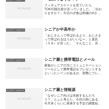
フィギュアスケートを見ていたら、
TOKIO国分君が言っていました。「伝わ
りますか？」今日の夕食は80歳のAさん
のお宅でごちそうになった。いつもなが
らの本音トークで、だんなさんと二人で
４合瓶を開ける（もちろん日本酒）奥様
に怒られる。「まみちゃ...
シニアか中高年か
シニア・シルバー
「おじさんって呼ばれるより、おじさま
って呼ばれるほうがいいなー」と某氏
（５８）が言った。「そんなこと、言わ
ないでくださいよ、お兄様♪」と返してみ
る（笑）おじさん、という言葉は40歳代
に向ける言葉であり、50歳になると（一
部の人は）年齢という...
シニア層と携帯電話とメール
シニア・シルバー
家族がシニアの方にコミュニケーション
ツールとして携帯電話をプレゼントする
といったシーンがあるが、実際にプレゼ
ントされるケースがどれくらいあるのか
を含め、「現在、最も使用している携帯
電話」の入手方法について尋ねた。結
果、今回の調査では「自身で...
シニア層と情報源
シニア・シルバー
「なぜシニア向けは失敗するんだろ
う？」とふと考えた。今目の前にある、
今月末くらいに発表する予定の調査結果
と、色々なオキャンシニア（おきゃんっ