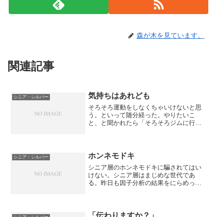
森が木を見ています。
関連記事
気持ちはあれども
シニア・シルバー
そろそろ運動をしなくちゃいけないと思
う。といって随分経った。やりたいこ
と、と聞かれたら「そろそろジムに行こ
うかな」と答えている。とりあえず、申
し込みをした。（法人会員なので、今年
度何回使えますよ、というモノ）申し込
みをした。以上。そして1か...
ホンネモドキ
シニア・シルバー
シニア層のホンネモドキに騙されてはい
けない。シニア層はまじめな世代であ
る。昨日も因子分析の結果をにらめっこ
しながら、所謂「イマドキモテル」オヤ
ジはほんの数％しかいないことをよくよ
く思い知らされた。残りは「俺はどう見
られているか」「こんな俺を...
「伝わりますか？」
シニア・シルバー