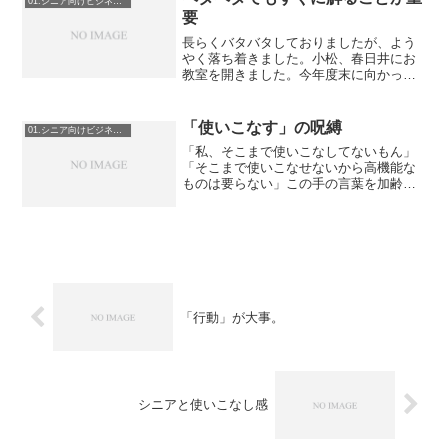
01.シニア向けビジネス指南
要
長らくバタバタしておりましたが、よう
やく落ち着きました。小松、春日井にお
教室を開きました。今年度末に向かって
あと何教室か待機しておりますので、お
近くにお住まいの方は是非お母様、お父
様、お友達、お誘いくださいませ。さ
「使いこなす」の呪縛
01.シニア向けビジネス指南
て、忙しくなった原因として...
「私、そこまで使いこなしてないもん」
「そこまで使いこなせないから高機能な
ものは要らない」この手の言葉を加齢が
進んだ人からよく聞く。（あえて、高齢
者とは言わない。30歳からこんなセリフ
を聞くからだ）使いこなす、と言う言葉
は呪縛だ。なんせ「ここ...
「行動」が大事。
シニアと使いこなし感