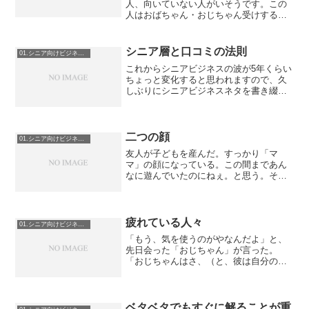
人、向いていない人がいそうです。この
人はおばちゃん・おじちゃん受けするだ
ろうなー、と思って狼（おばちゃん・お
じちゃん）の群れに羊（若者）を放りこ
んでみると意外とダメだったり、その場
シニア層と口コミの法則
01.シニア向けビジネス指南
ではいいのだけど帰った後...
これからシニアビジネスの波が5年くらい
ちょっと変化すると思われますので、久
しぶりにシニアビジネスネタを書き綴っ
ていきたいと思います。ということで、
今日のお題はシニア層と口コミ。シニア
層は口コミで広がるとか色々話に出るの
で、口コミで広がるため...
二つの顔
01.シニア向けビジネス指南
友人が子どもを産んだ。すっかり「マ
マ」の顔になっている。この間まであん
なに遊んでいたのにねぇ。と思う。そう
いえば、母は若かったんだ、と思うこと
がある。今の私の年齢のときに次女であ
る私は世の中にいた（確か。）そう思う
と、「お母さんは昔からお母...
疲れている人々
01.シニア向けビジネス指南
「もう、気を使うのがやなんだよ」と、
先日会った「おじちゃん」が言った。
「おじちゃんはさ、（と、彼は自分のこ
とをこういう。）とある大きな会社の部
長まで頑張って定年退職迎えてさ、嘱託
で働いてもいいよ、と言われて働き始め
たんだけどさ」0歳企業、い...
ベタベタでもすぐに解ることが重