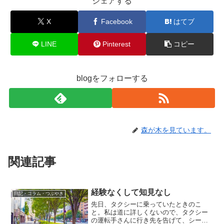
シェアする
X
Facebook
はてブ
LINE
Pinterest
コピー
blogをフォローする
森が木を見ています。
関連記事
経験なくして知見なし
日記・コラム・つぶやき
先日、タクシーに乗っていたときのこ
と。私は道に詳しくないので、タクシー
の運転手さんに行き先を告げて、シート