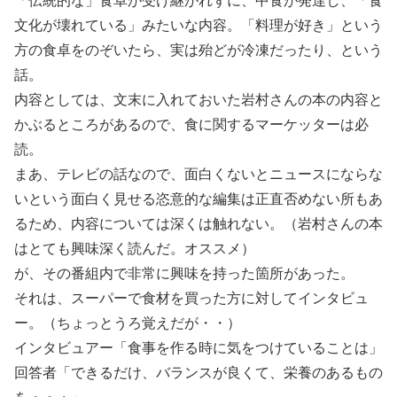
「伝統的な」食卓が受け継がれずに、中食が発達し、「食
文化が壊れている」みたいな内容。「料理が好き」という
方の食卓をのぞいたら、実は殆どが冷凍だったり、という
話。
内容としては、文末に入れておいた岩村さんの本の内容と
かぶるところがあるので、食に関するマーケッターは必
読。
まあ、テレビの話なので、面白くないとニュースにならな
いという面白く見せる恣意的な編集は正直否めない所もあ
るため、内容については深くは触れない。（岩村さんの本
はとても興味深く読んだ。オススメ）
が、その番組内で非常に興味を持った箇所があった。
それは、スーパーで食材を買った方に対してインタビュ
ー。（ちょっとうろ覚えだが・・）
インタビュアー「食事を作る時に気をつけていることは」
回答者「できるだけ、バランスが良くて、栄養のあるもの