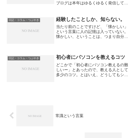
ブログは本年はゆるくゆるく発信してま
いります。（昨年はほとんど発信してな
いので）気付いたことのメモ書きのよう
なものですので、御気の向いた時に時折
経験したことしか、知らない。
日記・コラム・つぶやき
「おお、生きてる」とご覧...
当たり前のことですけど、「懐かしい」
という言葉に人の記憶は入っていない。
懐かしい、ということは、つまり自分が
経験したということなのだ。田舎暮らし
をしたことがない私にとって、田舎と言
うのは「懐かしい」という記号は持って
いるが、心の中では懐かし...
初心者にパソコンを教えるコツ
日記・コラム・つぶやき
どこかで「初心者にパソコン教えるの難
しいー」とあったので、教える人として
多少のコツ。とはいえ、どうしてもシニ
ア・シルバー層仕様なのはお許しを。
今、私が想定しているのは超初心者のシ
ニアの方。［基本編］１）相手が何を知
りたいのかをきちんと聞くこ...
常識という言葉