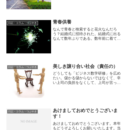
に寄っかかった。少し、体調が悪かった
のだ。タクシーの運転手さんが言う。
「ここに行くのに、ナビはこうやって行
けと言っているけれども、僕の...
青春供養
日記・コラム・つぶやき
なんで青春と検索すると花火なんだろ
う？結婚式に招待された。結婚式に出る
なんて数年ぶりである。数年前に着てい
たドレスは、まだ着られるのか？クロー
ゼットから引っ張り出す。ノースリーブ
の、ちょっとお値段が張った、当時の私
の最先端のおしゃれなドレス...
美しき譲り合い社会（責任の）
日記・コラム・つぶやき
どうしても「ビジネス数学研修」を広め
たい。儲かる儲からないではなくて、辛
い上司の負担をなくして、上司が言って
いることが分からない辛い部下の負担を
なくして、幸せな仕事環境を作る手伝い
をしたいからだ。消費税の計算ができな
いことに対して「常識がな...
あけましておめでとうございま
日記・コラム・つぶやき
す！
あけましておめでとうございます。本年
もどうぞよろしくお願いいたします。当