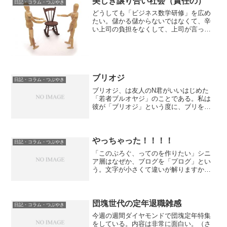
美しき譲り合い社会（責任の）
日記・コラム・つぶやき
どうしても「ビジネス数学研修」を広め
たい。儲かる儲からないではなくて、辛
い上司の負担をなくして、上司が言って
いることが分からない辛い部下の負担を
なくして、幸せな仕事環境を作る手伝い
をしたいからだ。消費税の計算ができな
いことに対して「常識がな...
ブリオジ
日記・コラム・つぶやき
ブリオジ、は友人のN君がいいはじめた
「若者ブルオヤジ」のことである。私は
彼が「ブリオジ」という度に、ブリを食
べるおじさんを思い出す。今時のブリオ
ジは、若者の研究に余念が無い。若いと
思われるために何をすべきか、表立って
は研究しないが、それはま...
やっちゃった！！！！
日記・コラム・つぶやき
「このぷろぐ、ってのを作りたい」シニ
ア層はなぜか、ブログを「プログ」とい
う。文字が小さくて違いが解りますか
ね。まぁ、そんなことはいいんです。Nさ
ん74歳、今日からブログの仲間入りであ
る。「この間教科書買ったから、家で練
習してきた」とNさん。...
団塊世代の定年退職雑感
日記・コラム・つぶやき
今週の週間ダイヤモンドで団塊定年特集
をしている。内容は非常に面白い。（さ