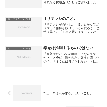
り気なく掲載ありがとうございました。
見ての入会がありました。）傾向的には
男性の方が「定年退職」にちょっと浮き
足立っている風潮であり、女性の方は
「げそっ」としている気がし...
ITリテラシのこと。
日記・コラム・つぶやき
ITリテラシが高いとか、低いとかってど
うやって指標を設けているんだろう、と
常々思う。「シニア層のITリテラシがあ
がってきている」とか、「ITリテラシが
低い人にリーチ」とか、そういうご相談
をいただくがその度に、頭を抱えてしま
う。まず、私が「リ...
幸せは推測するものではない
日記・コラム・つぶやき
「高齢者にとっての幸せってなんです
か？」と突然、聞かれた。答えに窮した
ので、「すぐには答えられない」と回答
しましたが、私たちも多くのシニア・シ
ルバー層をハッピーにさせるために日夜
色々なことを考えております。根本的な
解決ではなくても、パソコン...
ニュースは人が作る、ということ。