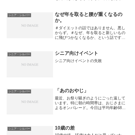
んの「中高年」とお会いしました。NPO
をされている方々で、パソコンも精通し
ていらっしゃいます。（講義をしてきた
なぜ年を取ると腰が重くなるの
シニア・シルバー
のです）非常に有意義な時...
か。
＃ダイエットの話ではありません、悪し
からず。＃なぜ、年を取ると新しいもの
に飛びつかなくなるか、という話です。
「最近の話題についていけなくなって年
を感じるぅ」などの台詞が、同い年の友
達からも聞こえるようになった。年を取
シニア向けイベント
シニア・シルバー
ると話題についていけない...
シニア向けイベントの失敗
「あのおやじ」
シニア・シルバー
最近、お祭り騒ぎのようにごった返して
います。特に朝の時間帯は、おじさまに
よるオンパレード。今日は平均年齢68歳
近い時間帯でした。そんな中で、「今
度、定例の飲み会があるんだよ」と仰っ
たSさん。「こういう連中で集まると、大
体戦争の話だよ」「そう...
10歳の差
シニア・シルバー