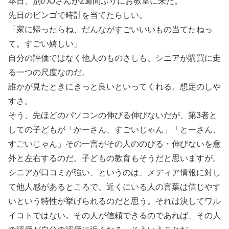
本日、別のOさんが2週間ぶりにお教室に来た。
先日のビンゴで時計を当てたらしい。
「家に帰ったらね、だんながすごいいいもの当てたねっ
て。すごい嬉しい」
自分の評価ではなく他人のものさしも、シニアが購買に走
る一つの尺度なのだ。
誰かが見たときにきっと良いといってくれる。想定のしや
すさ。
そう、先ほどのパソコンの伸びる伸びないだが、第3者と
しての子どもが「かーさん、すごいじゃん」「とーさん、
すごいじゃん」その一言がその人ののびる・伸びないを意
外と左右するのだ。子どもの教育もそうだと思いますが。
シニアが口コミが強い、というのは、メディア情報に対し
て他人感があるところで、近くにいる人の言葉は信じやす
いという特性が挙げられるのだと思う。それは決してワル
イコトではない。その人が信頼できるのであれば、その人