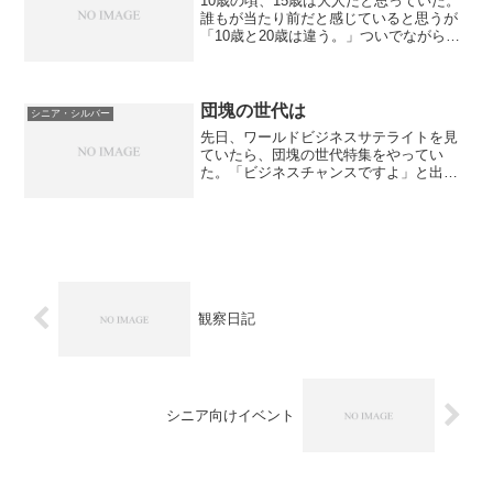
10歳の頃、15歳は大人だと思っていた。
誰もが当たり前だと感じていると思うが
「10歳と20歳は違う。」ついでながら、
15歳の時は20歳も30歳も変わらなかっ
た。なのに、自分が20歳になった時は30
歳はオトナだった。今の私は40歳と50歳
はぜ...
団塊の世代は
シニア・シルバー
先日、ワールドビジネスサテライトを見
ていたら、団塊の世代特集をやってい
た。「ビジネスチャンスですよ」と出る
人が言う。飛鳥は富裕層シニアの象徴
だ。私の知り合いも数人乗っている。
（うらやましいが、あんなに大きいと思
わなかったー。）「退職金はたい...
観察日記
シニア向けイベント