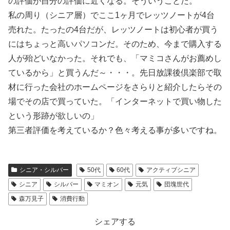
の評価が自分の評価に近くなる。そういうことだ。
私の周り（シニア層）でここ1ヶ月でレッツノートが4台
売れた。たったの4台だが、レッツノートは初心者が買う
にはちょっと高いパソコンだ。そのため、今まで購入する
人が殆どいなかった。それでも、「マミコさんがお薦めし
ているから」と買うんだ～・・・。先日放課後倶楽部で取
材に行った会社のホームページをさらりと紹介したらその
場でその店で買っていた。「インターネットで買い物した
という形跡が欲しいの」
第三者評価を考えているか？色々考える事が多いですね。
シニア・シルバー
50代
60代
アクティブシニア
シニア
シルバー
マミオン
元気
団塊世代
森万見子
消費行動
シェアする