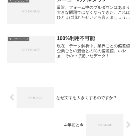
ユーザビリティ
る。雑誌を読んでいる。モテ...
最近、フォーム中のプルダウンはあまり
大きな問題ではなくなってきた。これは
ひとえに慣れたせいとも言えましょう。
大きな問題はホイールを使っている人
が、プルダウンメニューにフォーカスが
当たっていることを気づかずにコロコロ
してしまい、気づかずにコロ...
100%利用不可能
ユーザビリティ
現在 データ解析中。業界ごとの偏差値
企業ごとの競合との間の偏差値。いや
ぁ、その中で驚いたデータ！
なぜ文字を大きくするのですか？
４年前と今