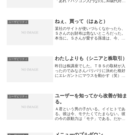
「あれ？パソコン入門なのに30歳代対
象？」という感じが否めない。小さなと
ころで気遣いがあるが、その気遣いが細
部まで届いていない。私も昔、アメリカ
人の多い会社で働いておりま...
ねぇ、買って（はぁと）
ユーザビリティ
某社のサイトが使いづらくなかったら、
Ｓさんのお財布は危ないところだった。
本当に。Ｓさんが愛する孫達は、今、イ
ンターネットを始めたらしい。おじいち
ゃま（はあと）のパソコンを使うのが大
好きなのだ。今日いらしたＳさん。「お
気に入りの消し方を教えて...
わたしよりも（シニアと株取引）
ユーザビリティ
昨日は株講座でした。ＴＢＳの取材が入
ったのでみなさんパリパリに決めた格好
にエレガントにマウスを動かす（笑）通
常の受講ではありえないスーツ、赤シャ
ツ、これが放映されたらアクティブシニ
ア・シルバーとはすばらしくオシャレ
だ！と思われるんでしょうね...
ユーザーを知ってから改善が始ま
ユーザビリティ
る。
Ａ君という男の子がいる。イイヒトであ
る。彼は今、モテたくてたまらない。彼
の今の原動力は「モテ」である。だか
ら、最近彼は頑張って、出会えるような
場所に行こうとしている。だが、残念な
ことに、モテない。彼は試行錯誤してい
メニューのプルダウン