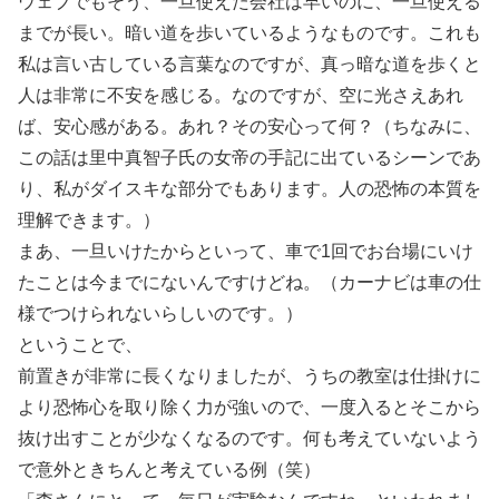
ウェブでもそう、一旦使えた会社は早いのに、一旦使える
までが長い。暗い道を歩いているようなものです。これも
私は言い古している言葉なのですが、真っ暗な道を歩くと
人は非常に不安を感じる。なのですが、空に光さえあれ
ば、安心感がある。あれ？その安心って何？（ちなみに、
この話は里中真智子氏の女帝の手記に出ているシーンであ
り、私がダイスキな部分でもあります。人の恐怖の本質を
理解できます。）
まあ、一旦いけたからといって、車で1回でお台場にいけ
たことは今までにないんですけどね。（カーナビは車の仕
様でつけられないらしいのです。）
ということで、
前置きが非常に長くなりましたが、うちの教室は仕掛けに
より恐怖心を取り除く力が強いので、一度入るとそこから
抜け出すことが少なくなるのです。何も考えていないよう
で意外ときちんと考えている例（笑）