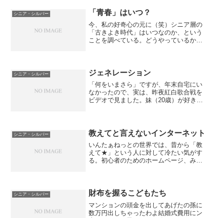
いうお話をいろいろな方にしていまし
た。まったく最初からはじめるの...
「青春」はいつ？
シニア・シルバー
今、私の好奇心の元に（笑）シニア層の
「古きよき時代」はいつなのか、という
ことを調べている。どうやっているかと
いうと、アンケート調査なんて事はして
ません。お教室に流行歌などが書かれた
年表を張っておいて、どの歌の話で一番
盛り上がるか見てみる。で...
ジェネレーション
シニア・シルバー
「何をいまさら」ですが、年末自宅にい
なかったので、実は、昨夜紅白歌合戦を
ビデオで見ました。妹（20歳）が好きな
タレントが出るのに友達にビデオを撮っ
てもらっていたので一緒に見たのです。
（イイワケ）あまり期待していなかった
のですが、私の好きな歌...
教えてと言えないインターネット
シニア・シルバー
いんたぁねっとの世界では、昔から「教
えて★」という人に対して冷たい気がす
る。初心者のためのホームページ、みた
いなのが昔はやったときに本気で「教え
て」と書いてきた人に対し「そのくらい
調べてから・・・」という書き込みがい
つもあった。いわゆる「教...
財布を握るこどもたち
シニア・シルバー
マンションの頭金を出してあげたの孫に
数万円出しちゃったわよ結婚式費用にン