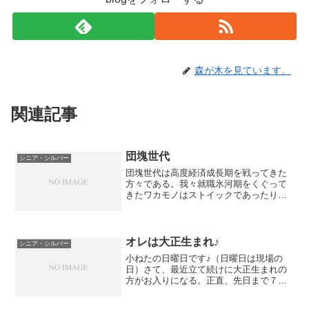
森が木を見ています。
関連記事
団塊世代
シニア・シルバー
団塊世代は高度経済成長期を戦ってきた
方々である。我々就職氷河期をくぐって
きたワカモノはストイックであったり、
諦めたり、ひねくれてたりもするのだ
が、彼らは「成長」を体で感じてきた
方々なので、就職氷河期生よりも夢があ
り、のびのびとしている。「あ...
オレは大正生まれ♪
シニア・シルバー
小ねたの日曜日です♪（日曜日は現場の
日）さて、最近立て続けに大正生まれの
方がお入りになる。正直、先日まで７５
を過ぎたらがくっと学習能力がおち
る・・・はじめるなら７４歳までに！と