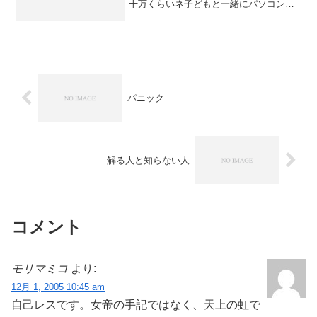
十万くらいネ子どもと一緒にパソコン買
ったのああ、お兄様、お姉さま、いいた
かないけど「それって、子どもにたから
れてる！！！」ということがよくある。
「パパ、パソコン教えてあ...
パニック
解る人と知らない人
コメント
モリマミコ
より:
12月 1, 2005 10:45 am
自己レスです。女帝の手記ではなく、天上の虹で