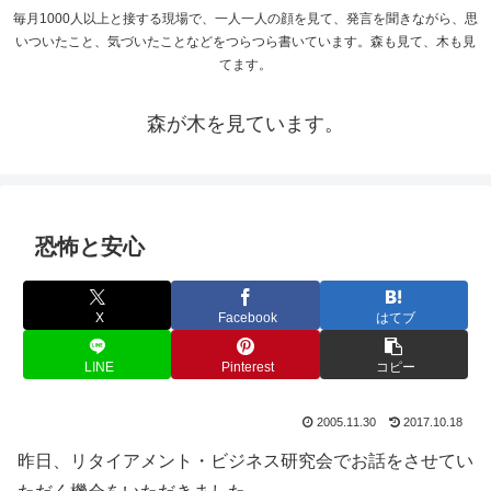
毎月1000人以上と接する現場で、一人一人の顔を見て、発言を聞きながら、思
いついたこと、気づいたことなどをつらつら書いています。森も見て、木も見
てます。
森が木を見ています。
恐怖と安心
X
Facebook
はてブ
LINE
Pinterest
コピー
2005.11.30
2017.10.18
昨日、リタイアメント・ビジネス研究会でお話をさせてい