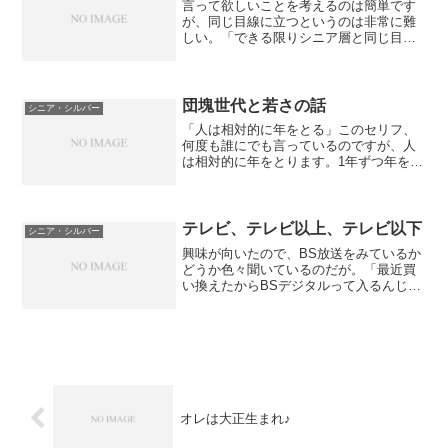
言って欲しいことを考えるのは簡単です
が、同じ目線に立つというのは非常に難
しい。「できる限りシニア層と同じ目線
でありたいのです。」とメールを頂いた
り、他にも、シニア層と同じ目線だから
（つまり、自分もシニアだから）「シニ
ア層の気持ちがわかる」と...
団塊世代と若さの話
シニア・シルバー
「人は相対的に年をとる」このセリフ、
何度も誰にでも言っているのですが、人
は相対的に年をとります。1年ずつ年をと
るわけではない。ある瞬間に年をとるの
だ。私が始めて年をとったと感じたの
は、甲子園球児より年が上になったとき
だった。「ああ、彼らはあ...
テレビ、テレビ以上、テレビ以下
シニア・シルバー
興味が向いたので、BS放送をみているか
どうか色々聞いているのだが。「最近買
い換えたからBSデジタルって入るんじゃ
ないの?」「なんか、いっぱい民放が見れ
るけど。よく解らない」「最近のテレビ
は難しいわよね」「新しくテレビを買っ
たら向きを変えに来...
オレは大正生まれ♪