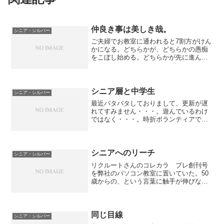
仲良き事は美しき哉。
シニア・シルバー
ご夫婦でお教室に通われると7割方がけん
かになる。どちらかが、どちらかの愚痴
をこぼし始める。どちらかが先に進んで
しまうそして、（たいていだんなさんが
落ちこぼれるのだが）足の引っ張り合い
をして二人ともやめてしまう事がある。
最初はだんなさんの方が...
シニア層と中学生
シニア・シルバー
最近バタバタしておりまして、更新が遅
れてすみません・・・。遊んでいるわけ
ではなく・・・。時折ボランティアで中
学にパソコンと人生（笑）を教えに行っ
ているのですが、中学生のPC操作とシニ
ア層の操作の違いに毎回驚いています。
例えば中学生はページが...
シニアへのリーチ
シニア・シルバー
リクルートさんのコレカラ プレ創刊号
を弊社のパソコン教室に置いていた。50
歳からの、という言葉に触手が伸びな
い。置いてあるだけでは誰も持っていか
ない。遠巻きに雑誌を見ているああ、50
歳以上のと言う言葉はNGワードかな、な
ど少し冷めた目でその...
同じ目線
シニア・シルバー