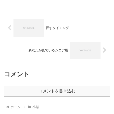
しかなかった。（顧問が会社でそんなこ
とやっていていいの？という突っ込みは
おいといて）ところが、自...
押すタイミング
あなたが見ているシニア層
コメント
コメントを書き込む
ホーム
小話