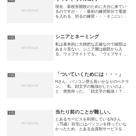
現在、新校舎開校のために大分に来てい
るのですが・・・最初の練習部分で電源
を入れる、切るの練習・・・そこにいら
したおばちゃん「あー、しっとるよー、
しゃうとだうんちゅうやつやろー」叫ん
でどうする。大分の中心で電源を叫ぶ。
以上小話でした。
シニアとネーミング
小話
私は基本的に大雑把な正確なので細部は
あまり見ない。シニア層は細部から入
る。ウェブサイトでも、「ウェブサイト
を見てください」というと、なんでこん
な妙なところを指摘するんだろうと時折
思う質問をされる。例えば、「この日本
語変じゃない？」とかも含ま...
「ついていくためには・・・」
小話
Hさん、パソコン歴も長いかなりのベテラ
ン。「私、顔文字の勉強がしたいのよ」
と、突然仰った。「顔文字の勉強！？」
「娘がね、なんか変な記号を送ってくる
んだけど、そういうのを読み取る勉強が
したいの」「・・・・・・・。難しいで
すねぇ。」「こういう記...
当たり前のことが難しい。
小話
とあるサービスを利用しているNさん
（75歳）自宅にはパソコンを持っていな
かったため、とある会員制サービスを使
うのには顧問をしている会社のパソコン