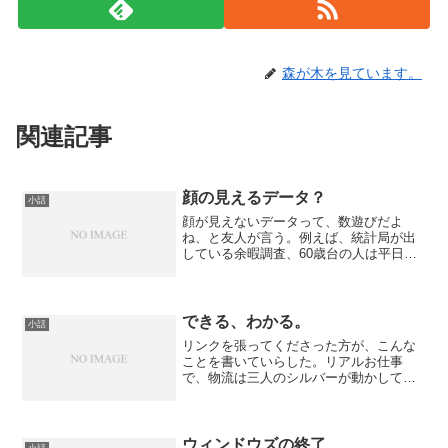
森が木を見ています。
関連記事
顔の見えるデータ？
小話
顔が見えないデータって、数遊びだよ
ね、と友人が言う。例えば、統計局が出
している余暇調査、60歳台の人は平日も
休日も同じくらいの余暇の時間を使って
いる。なるほどね、サンデー毎日って自
分で言っちゃうよね。（ご本人たちも言
っている）多分、インタビ...
できる、わかる。
小話
リンクを張ってくださった方が、こんな
ことを書いていらした。リアルお仕事
で、物流は三人のシルバーが動かしてい
ます。出荷量が少ないので、働ける内は
働きたいシルバートリオが短時間づつ遣
り繰りしておられます。 このトリオ、
パソコンは一応使えるのです...
ウィンドウズの終了
小話