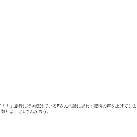
て！！」旅行に行き続けているEさんの話に思わず驚愕の声を上げてし
こ数年よ」とEさんが言う。