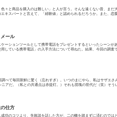
、色々と商品を購入のは難しい」と人が言う。そんな遠くない昔、まだ
エキスパートと言えて、「経験値」と認められるだろうか。また、恋愛に
とメール
ニケーションツールとして携帯電話をプレゼントするといったシーンが
用している携帯電話」の入手方法について尋ねた。結果、今回の調査では
毎回調べて毎回新鮮に驚く（忘れすぎ）。いつのまにやら、私はサザエさ
シニアだ。（私との共通点は赤提灯。）それも団塊の世代だ（笑）そういう
敗の仕方
ス成功のコツより、失敗談を話した方が、二の轍を踏まずに済むのでは