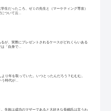
大学生だったころ、ゼミの先生と（マーケティング専攻）
ついて云...
あるが、実際にプレゼントされるケースがどれくらいある
「自身で...
んより年を取っていた。いつとったんだろう？むむむ。
時代が...
と。失敗は成功のマザーであると大好きな長嶋氏は言うわ