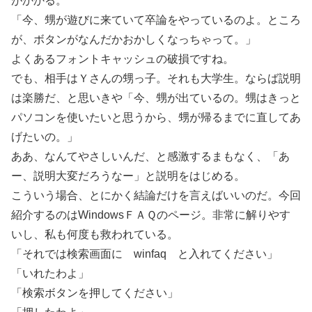
がかかる。
「今、甥が遊びに来ていて卒論をやっているのよ。ところ
が、ボタンがなんだかおかしくなっちゃって。」
よくあるフォントキャッシュの破損ですね。
でも、相手はＹさんの甥っ子。それも大学生。ならば説明
は楽勝だ、と思いきや「今、甥が出ているの。甥はきっと
パソコンを使いたいと思うから、甥が帰るまでに直してあ
げたいの。」
ああ、なんてやさしいんだ、と感激するまもなく、「あ
ー、説明大変だろうなー」と説明をはじめる。
こういう場合、とにかく結論だけを言えばいいのだ。今回
紹介するのはWindowsＦＡＱのページ。非常に解りやす
いし、私も何度も救われている。
「それでは検索画面に winfaq と入れてください」
「いれたわよ」
「検索ボタンを押してください」