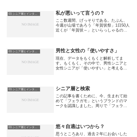
利用者数（単位：千人) シェア...
私が悪いって言うの？
03.シニア層とインターネット
ここ数週間、げっそりである。たぶん、
今週が山場であろう「年賀状祭」1日50人
近くが「年賀状～」といらっしゃるのだ
から、（それも、10人くらいはこのシー
ズンしか来ない方）それはそれは大変で
ある。（ちなみに、今はちょっと逃げて
きた。）どんなもの...
男性と女性の「使いやすさ」
03.シニア層とインターネット
現在、データをもくもくと解析してま
す。もくもく。その中で、男性シニアと
女性シニアが「使いやすい」と考えるポ
イントに差があることが解りました。坊
主憎けりゃ袈裟まで憎い男性と、見た目
重視の女性。男性は郵便ポストが赤いの
も空がこんなに青いのも、大...
シニア層と検索
03.シニア層とインターネット
この記事を書くために、今、生まれて始
めて「フェラガモ」というブランドのマ
ークを認識しました。周りで「フェラガ
モ」のなんとか、と言っている人がい
て、ブランド物音痴な私は、ずっとカル
ガモの仲間だと思っていた。（実話で
す）→ちなみに、昔、「好きな...
悠々自適はいつから？
03.シニア層とインターネット
思うところあり、過去２年にお会いした