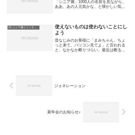
「シニア層」1000人の名前を見ながら、
ああ、あの人元気かな、と懐かしい気持
ちになっています。「あの人、こんなに
若かったっけ」とか「あら、意外と年だ
ったのね。」など等。その中で、男性に
６０代前半にいわゆる...
使えないものは使わないことにし
03.シニア層とインターネット
よう
昔なじみのお客様に「まみちゃん、ちょ
っと来て、パソコン見てよ」と言われる
と、なかなか断りづらい。最近は断るこ
とのほうが多いが、それでも、断れない
人も多い。っていうか、ほとんど断れな
い。今日は某先生のもとへ。50歳代半ば
の一風変わったところも...
ジェネレーション
新年会のお知らせ♪